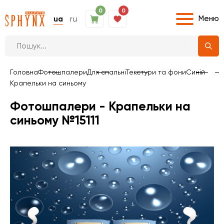
0
0
Меню
ua
ru
Головна
Фотошпалери
Для спальні
Текстури та фони
Синій
Крапельки на синьому
Фотошпалери - Крапельки на
синьому №15111