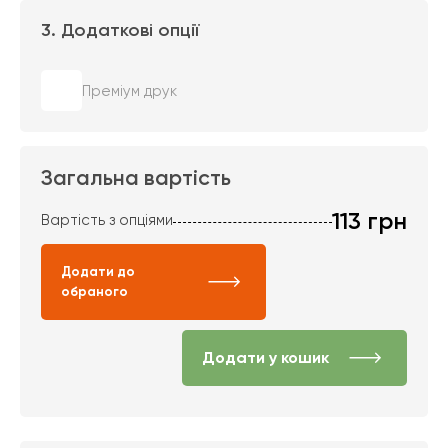
3. Додаткові опції
Преміум друк
Загальна вартість
113
грн
Вартість з опціями
Додати до
обраного
Додати у кошик