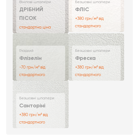
Вінілові шпалери
Безшовні шпалери
ДРІБНИЙ
ФЛІС
ПІСОК
+380 грн/м² від
стандартного
стандартна ціна
Гладкий
Безшовні шпалери
Флізелін
Фреска
-70 грн/м² від
+380 грн/м² від
стандартного
стандартного
Безшовні шпалери
Санторіні
+380 грн/м² від
стандартного