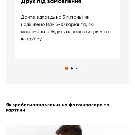
Друк під замовлення
Б
Дайте відповідь на 5 питань і ми
В
надішлемо Вам 5-10 варіантів, які
д
максимально будуть відповідати цілям та
б
інтер'єру
о
с
Як зробити замовлення на фотошпалери та
картини