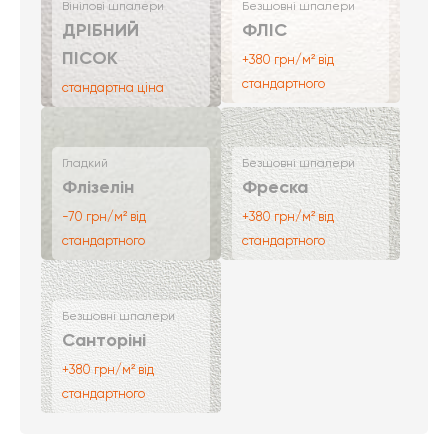
Вінілові шпалери
Безшовні шпалери
ДРІБНИЙ
ФЛІС
ПІСОК
+380 грн/м² від
стандартного
стандартна ціна
Гладкий
Безшовні шпалери
Флізелін
Фреска
-70 грн/м² від
+380 грн/м² від
стандартного
стандартного
Безшовні шпалери
Санторіні
+380 грн/м² від
стандартного