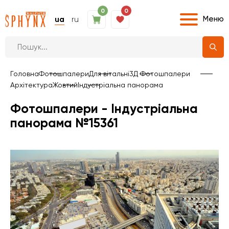
0
0
Меню
ua
ru
Головна
Фотошпалери
Для вітальні
3Д Фотошпалери
Архітектура
Жовтий
Індустріальна панорама
Фотошпалери - Індустріальна
панорама №15361