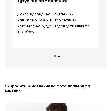
Друк під замовлення
Б
Дайте відповідь на 5 питань і ми
В
надішлемо Вам 5-10 варіантів, які
д
максимально будуть відповідати цілям та
б
інтер'єру
о
с
Як зробити замовлення на фотошпалери та
картини