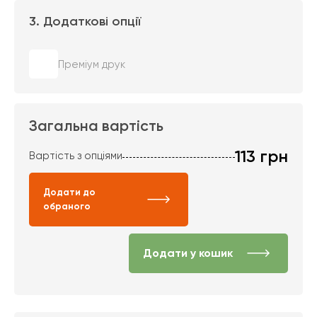
3. Додаткові опції
Преміум друк
Загальна вартість
113
грн
Вартість з опціями
Додати до
обраного
Додати у кошик