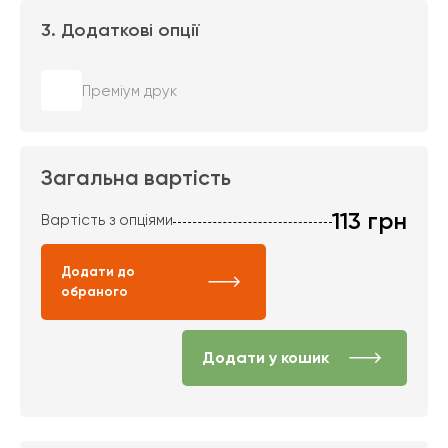
3. Додаткові опції
Преміум друк
Загальна вартість
113
грн
Вартість з опціями
Додати до
обраного
Додати у кошик