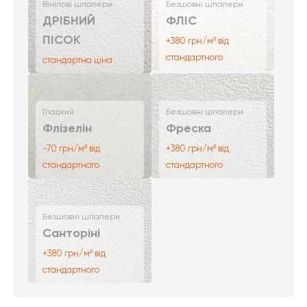
Вінілові шпалери
Безшовні шпалери
ДРІБНИЙ
ФЛІС
ПІСОК
+380 грн/м² від
стандартного
стандартна ціна
Гладкий
Безшовні шпалери
Флізелін
Фреска
-70 грн/м² від
+380 грн/м² від
стандартного
стандартного
Безшовні шпалери
Санторіні
+380 грн/м² від
стандартного