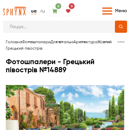
0
0
Меню
ua
ru
Головна
Фотошпалери
Для вітальні
Архітектура
Жовтий
Грецький півострів
Фотошпалери - Грецький
півострів №14889