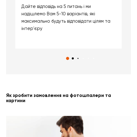
Дайте відповідь на 5 питань і ми
В
надішлемо Вам 5-10 варіантів, які
д
максимально будуть відповідати цілям та
б
інтер'єру
о
с
Як зробити замовлення на фотошпалери та
картини