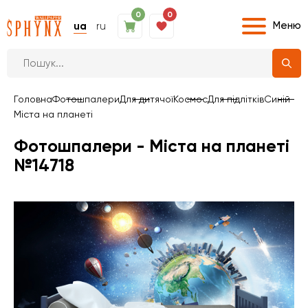
0
0
Меню
ua
ru
Головна
Фотошпалери
Для дитячої
Космос
Для підлітків
Синій
Міста на планеті
Фотошпалери - Міста на планеті
№14718