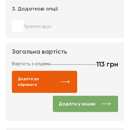
3. Додаткові опції
Преміум друк
Загальна вартість
113
грн
Вартість з опціями
Додати до
обраного
Додати у кошик