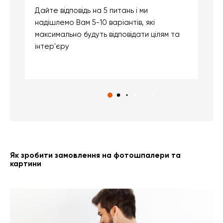
Дайте відповідь на 5 питань і ми
В
надішлемо Вам 5-10 варіантів, які
д
максимально будуть відповідати цілям та
б
інтер'єру
о
с
Як зробити замовлення на фотошпалери та
картини