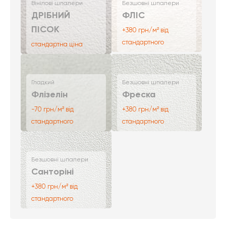
Вінілові шпалери
Безшовні шпалери
ДРІБНИЙ
ФЛІС
ПІСОК
+380 грн/м² від
стандартного
стандартна ціна
Гладкий
Безшовні шпалери
Флізелін
Фреска
-70 грн/м² від
+380 грн/м² від
стандартного
стандартного
Безшовні шпалери
Санторіні
+380 грн/м² від
стандартного