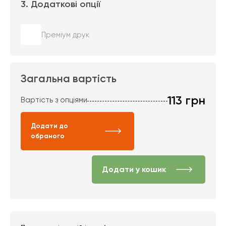
3. Додаткові опції
Преміум друк
Загальна вартість
113
грн
Вартість з опціями
Додати до
обраного
Додати у кошик