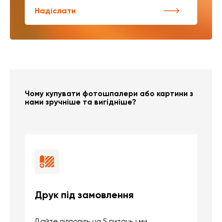
Надіслати
Чому купувати фотошпалери або картини з
нами зручніше та вигідніше?
Друк під замовлення
Б
Дайте відповідь на 5 питань і ми
В