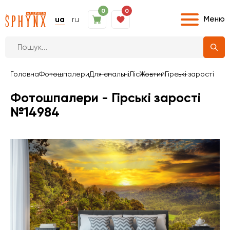
0
0
Меню
ua
ru
Головна
Фотошпалери
Для спальні
Ліс
Жовтий
Гірські зарості
Фотошпалери - Гірські зарості
№14984