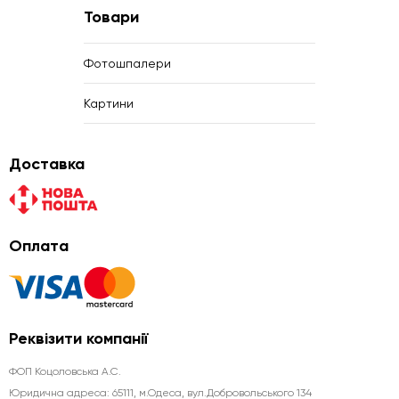
Товари
Фотошпалери
Картини
Доставка
Оплата
Реквізити компанії
ФОП Коцоловська А.С.
Юридична aдреса: 65111, м.Одеса, вул.Добровольського 134