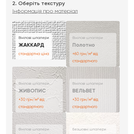
2. Оберіть текстуру
Інформація про матеріал
Вінілові шпалери
Вінілові шпалери
ЖАККАРД
Полотно
стандартна ціна
+60 грн/м² від
стандартного
Вінілові шпалери
Вінілові шпалери
ЖИВОПИС
ВЕЛЬВЕТ
+30 грн/м² від
+30 грн/м² від
стандартного
стандартного
Вінілові шпалери
Безшовні шпалери