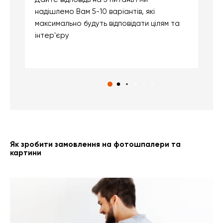
надішлемо Вам 5-10 варіантів, які
д
максимально будуть відповідати цілям та
б
інтер'єру
о
с
Як зробити замовлення на фотошпалери та
картини