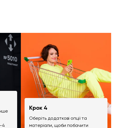
Крок 4
інше
Оберіть додаткові опції та
-4
матеріали, щоби побачити