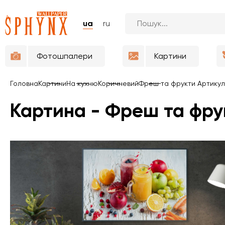
ua
ru
Фотошпалери
Картини
Головна
Картини
На кухню
Коричневий
Фреш та фрукти Артикул
Картина - Фреш та фру