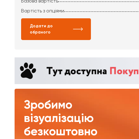
Базова вартість
Вартість з опціями
Додати до
обраного
Зробимо
візуалізацію
безкоштовно