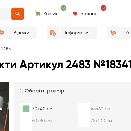
0
0
Кошик
Бажане
Відгуки
Інформація
Ко
 2483
кти Артикул 2483 №1834
1. Оберіть розмір
30х40 см
45х60 см
60х80 см
75х100 см