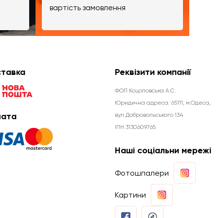
вартість замовлення
тавка
Реквізити компанії
ФОП Коцоловська А.С.
Юридична aдреса: 65111, м.Одеса,
ата
вул.Добровольського 134
ІПН 3130609765
Наші соціальни мережі
Фотошпалери
Картини