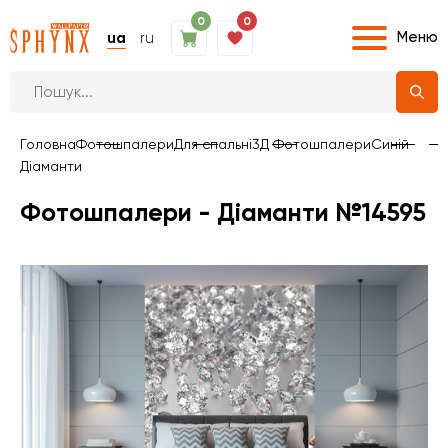
0
0
Меню
ua
ru
Головна
Фотошпалери
Для спальні
3Д Фотошпалери
Синій
Діаманти
Фотошпалери - Діаманти №14595