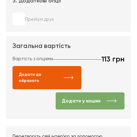
3. Додаткові опції
Преміум друк
Загальна вартість
113
грн
Вартість з опціями
Додати до
обраного
Додати у кошик
Перетворіть свій інтер’єр за допомогою