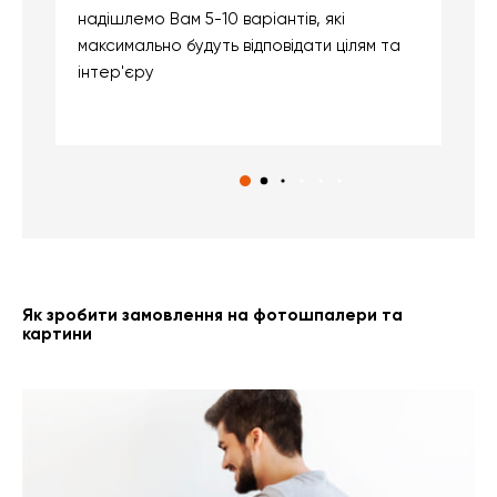
надішлемо Вам 5-10 варіантів, які
д
максимально будуть відповідати цілям та
б
інтер'єру
о
с
Як зробити замовлення на фотошпалери та
картини