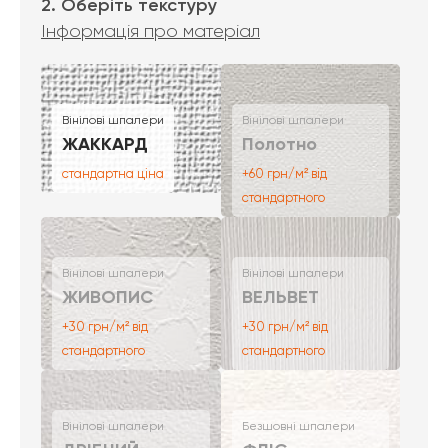
2. Оберіть текстуру
Інформація про матеріал
Вінілові шпалери
Вінілові шпалери
ЖАККАРД
Полотно
стандартна ціна
+60 грн/м² від
стандартного
Вінілові шпалери
Вінілові шпалери
ЖИВОПИС
ВЕЛЬВЕТ
+30 грн/м² від
+30 грн/м² від
стандартного
стандартного
Вінілові шпалери
Безшовні шпалери