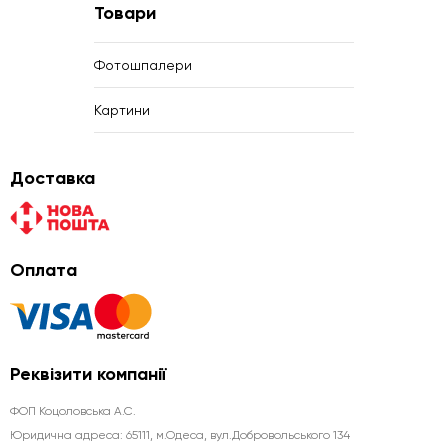
Товари
Фотошпалери
Картини
Доставка
Оплата
Реквізити компанії
ФОП Коцоловська А.С.
Юридична aдреса: 65111, м.Одеса, вул.Добровольського 134