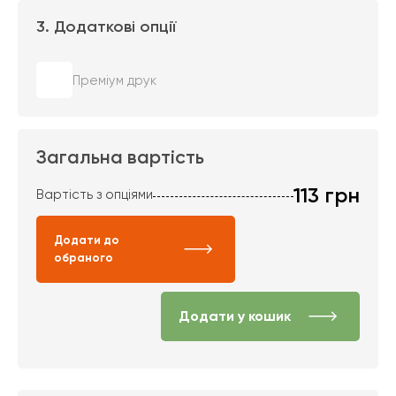
3. Додаткові опції
Преміум друк
Загальна вартість
113
грн
Вартість з опціями
Додати до
обраного
Додати у кошик