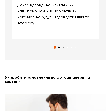
Дайте відповідь на 5 питань і ми
В
надішлемо Вам 5-10 варіантів, які
д
максимально будуть відповідати цілям та
б
інтер'єру
о
с
Як зробити замовлення на фотошпалери та
картини