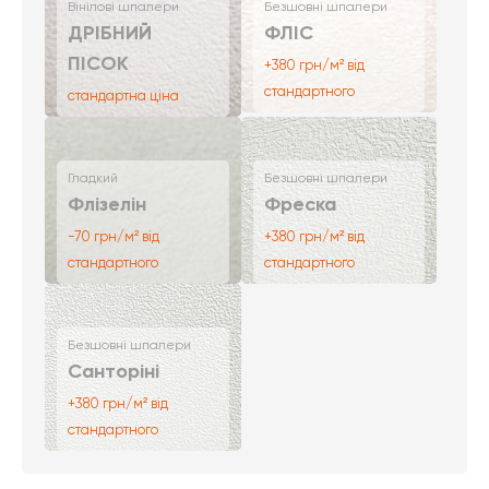
Вінілові шпалери
Безшовні шпалери
ДРІБНИЙ
ФЛІС
ПІСОК
+380 грн/м² від
стандартного
стандартна ціна
Гладкий
Безшовні шпалери
Флізелін
Фреска
-70 грн/м² від
+380 грн/м² від
стандартного
стандартного
Безшовні шпалери
Санторіні
+380 грн/м² від
стандартного