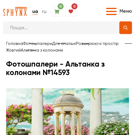
0
0
Меню
ua
ru
Головна
Фотошпалери
Для спальні
Розширюючі простір
Жовтий
Альтанка з колонами
Фотошпалери - Альтанка з
колонами №14593