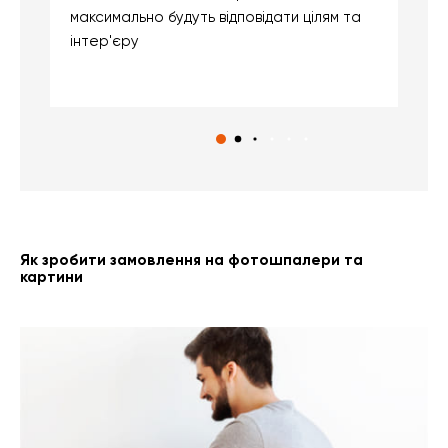
максимально будуть відповідати цілям та
б
інтер'єру
о
с
Як зробити замовлення на фотошпалери та
картини