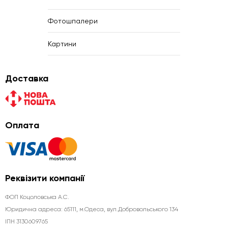
Фотошпалери
Картини
Доставка
Оплата
Реквізити компанії
ФОП Коцоловська А.С.
Юридична aдреса: 65111, м.Одеса, вул.Добровольського 134
ІПН 3130609765