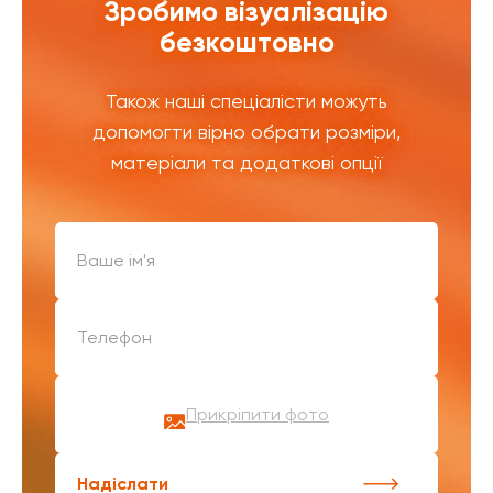
Зробимо візуалізацію
безкоштовно
Також наші спеціалісти можуть
допомогти вірно обрати розміри,
матеріали та додаткові опції
Прикріпити фото
Надіслати