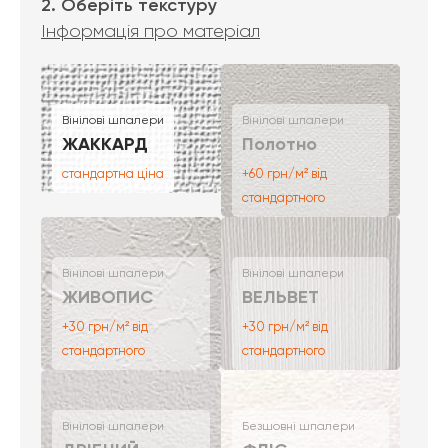
2. Оберіть текстуру
Інформація про матеріал
Вінілові шпалери
Вінілові шпалери
ЖАККАРД
Полотно
стандартна ціна
+60 грн/м² від
стандартного
Вінілові шпалери
Вінілові шпалери
ЖИВОПИС
ВЕЛЬВЕТ
+30 грн/м² від
+30 грн/м² від
стандартного
стандартного
Вінілові шпалери
Безшовні шпалери