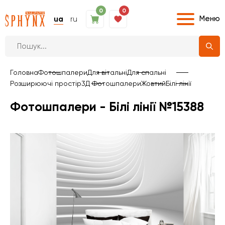
0
0
Меню
ua
ru
Головна
Фотошпалери
Для вітальні
Для спальні
Розширюючі простір
3Д Фотошпалери
Жовтий
Білі лінії
Фотошпалери - Білі лінії №15388