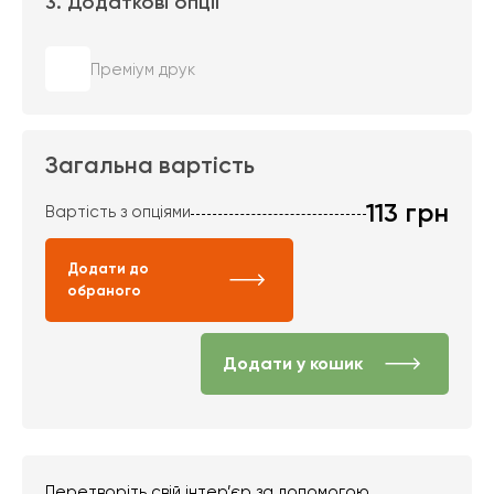
3. Додаткові опції
Преміум друк
Загальна вартість
113
грн
Вартість з опціями
Додати до
обраного
Додати у кошик
Перетворіть свій інтер’єр за допомогою