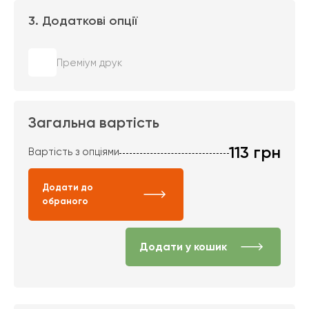
3. Додаткові опції
Преміум друк
Загальна вартість
113
грн
Вартість з опціями
Додати до
обраного
Додати у кошик