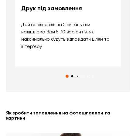
Друк під замовлення
Б
Дайте відповідь на 5 питань і ми
В
надішлемо Вам 5-10 варіантів, які
д
максимально будуть відповідати цілям та
б
інтер'єру
о
с
Як зробити замовлення на фотошпалери та
картини