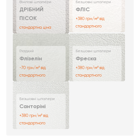
Вінілові шпалери
Безшовні шпалери
ДРІБНИЙ
ФЛІС
ПІСОК
+380 грн/м² від
стандартного
стандартна ціна
Гладкий
Безшовні шпалери
Флізелін
Фреска
-70 грн/м² від
+380 грн/м² від
стандартного
стандартного
Безшовні шпалери
Санторіні
+380 грн/м² від
стандартного