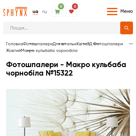
0
0
Меню
ua
ru
Головна
Фотошпалери
Для вітальні
Квіти
3Д Фотошпалери
Жовтий
Макро кульбаба чорнобіла
Фотошпалери - Макро кульбаба
чорнобіла №15322