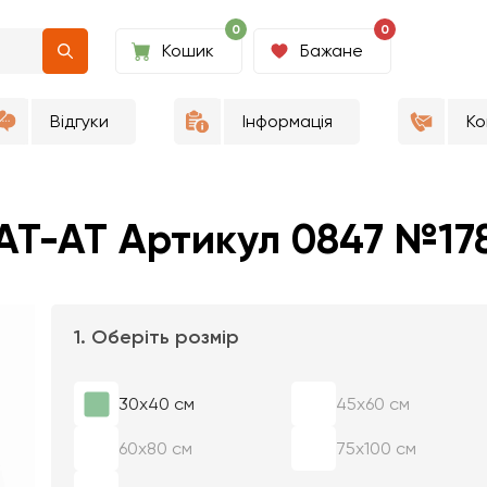
0
0
Кошик
Бажане
Відгуки
Інформація
Ко
 АТ-АТ Артикул 0847 №17
1. Оберіть розмір
30х40 см
45х60 см
60х80 см
75х100 см