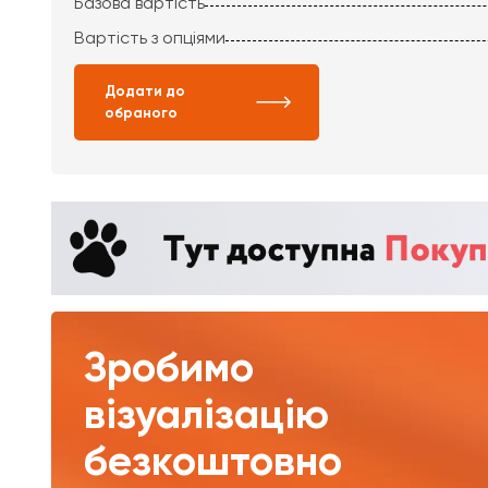
Базова вартість
Вартість з опціями
Додати до
обраного
Зробимо
візуалізацію
безкоштовно