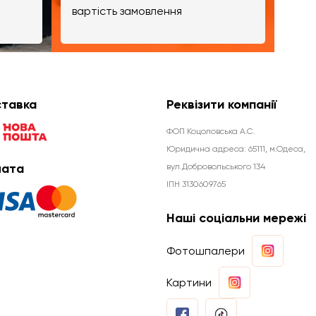
вартість замовлення
тавка
Реквізити компанії
ФОП Коцоловська А.С.
Юридична aдреса: 65111, м.Одеса,
ата
вул.Добровольського 134
ІПН 3130609765
Наші соціальни мережі
Фотошпалери
Картини