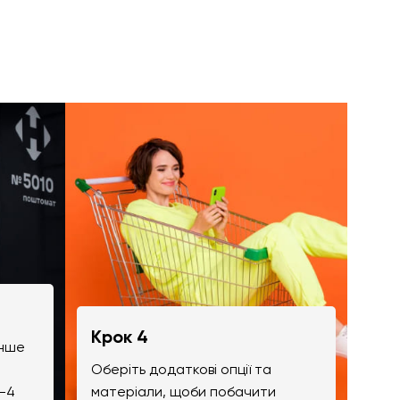
Крок 4
інше
Оберіть додаткові опції та
-4
матеріали, щоби побачити