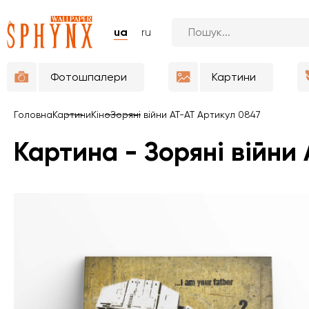
ua
ru
Фотошпалери
Картини
Головна
Картини
Кіно
Зоряні війни АТ-АТ Артикул 0847
Картина - Зоряні війни