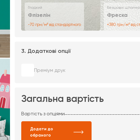
Гладкий
Безшовні шпалер
Флізелін
Фреска
-70 грн/м² від стандартного
+380 грн/м² від 
3. Додаткові опції
Преміум друк
Загальна вартість
Вартість з опціями
Додати до
обраного