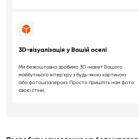
3D-візуалізація у Вашій оселі
Ми безкоштовно зробимо 3D-макет Вашого
майбутнього інтер'єру з будь-якою картиною
або фотошпалерою. Просто пришліть нам фото
своєї стіни.