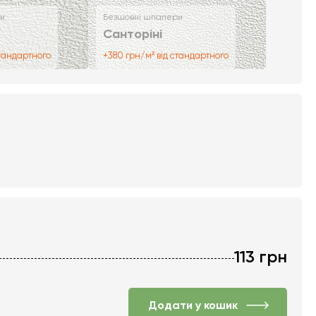
и
Безшовні шпалери
Санторіні
стандартного
+380 грн/м² від стандартного
113
грн
Додати у кошик