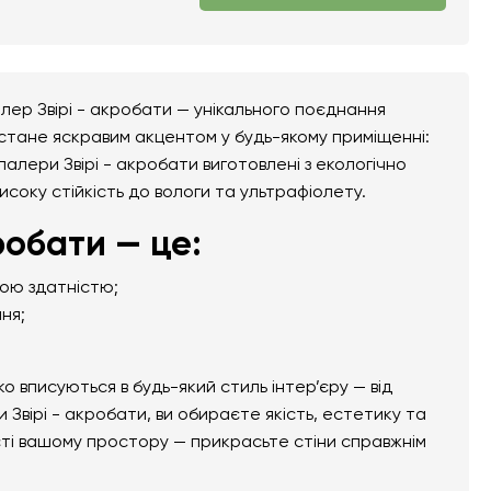
лер Звірі - акробати — унікального поєднання
 стане яскравим акцентом у будь-якому приміщенні:
шпалери Звірі - акробати виготовлені з екологічно
високу стійкість до вологи та ультрафіолету.
робати — це:
ною здатністю;
ня;
вписуються в будь-який стиль інтер’єру — від
Звірі - акробати, ви обираєте якість, естетику та
сті вашому простору — прикрасьте стіни справжнім