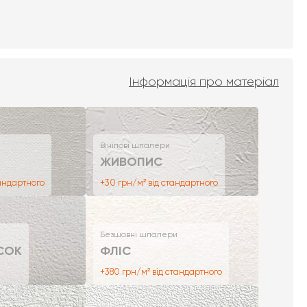
Інформація про матеріал
Вінілові шпалери
ЖИВОПИС
тандартного
+30 грн/м² від стандартного
Безшовні шпалери
СОК
ФЛІС
+380 грн/м² від стандартного