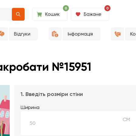
0
0
Кошик
Бажане
Відгуки
Інформація
Ко
 акробати №15951
1. Введіть розміри стіни
Ширина
СМ