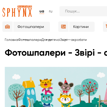
ua
ru
Фотошпалери
Картини
Головна
Фотошпалери
Для дитячої
Звірі - акробати
Фотошпалери - Звірі -