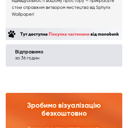
індивідуальності вашому простору — прикрасьте
стіни справжнім витвором мистецтва від Sphynx
Wallpaper!
Відправимо
за 36 годин
Зробимо візуалізацію
безкоштовно