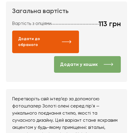
Загальна вартість
113
грн
Вартість з опціями
Додати до
обраного
Додати у кошик
Перетворіть свій інтер’єр за допомогою
фотошпалер Золоті олені серед пір'я —
унікального поєднання стилю, якості та
сучасного дизайну. Цей варіант стане яскравим
акцентом у будь-якому приміщенні: вітальні,