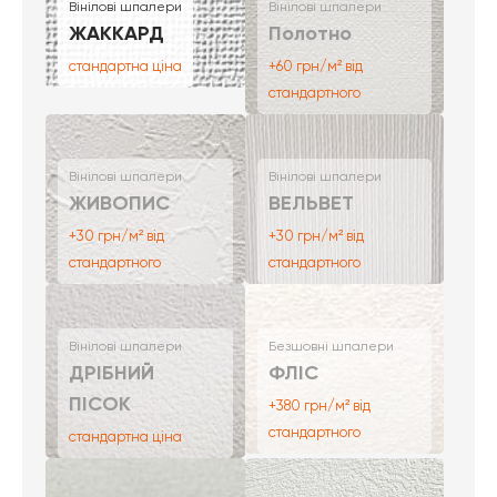
Вінілові шпалери
Вінілові шпалери
ЖАККАРД
Полотно
стандартна ціна
+60 грн/м² від
стандартного
Вінілові шпалери
Вінілові шпалери
ЖИВОПИС
ВЕЛЬВЕТ
+30 грн/м² від
+30 грн/м² від
стандартного
стандартного
Вінілові шпалери
Безшовні шпалери
ДРІБНИЙ
ФЛІС
ПІСОК
+380 грн/м² від
стандартного
стандартна ціна