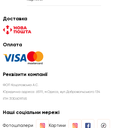
Доставка
Оплата
Реквізити компанії
ФОП Коцоловська А.С.
Юридична aдреса: 65111, м.Одеса, вул.Добровольського 134
ІПН 3130609765
Наші соціальни мережі
Фотошпалери
Картини