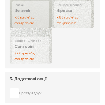
Гладкий
Безшовні шпалери
Флізелін
Фреска
-70 грн/м² від
+380 грн/м² від
стандартного
стандартного
Безшовні шпалери
Санторіні
+380 грн/м² від
стандартного
3. Додаткові опції
Преміум друк