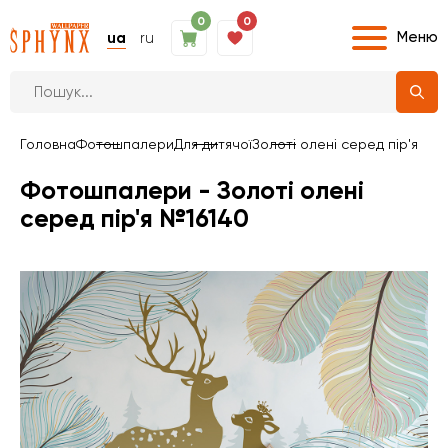
0
0
Меню
ua
ru
Головна
Фотошпалери
Для дитячої
Золоті олені серед пір'я
Фотошпалери - Золоті олені
серед пір'я №16140