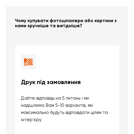
Чому купувати фотошпалери або картини з
нами зручніше та вигідніше?
Друк під замовлення
Б
Дайте відповідь на 5 питань і ми
В
надішлемо Вам 5-10 варіантів, які
д
максимально будуть відповідати цілям та
б
інтер'єру
о
с