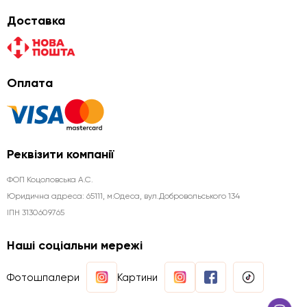
Доставка
Оплата
Реквізити компанії
ФОП Коцоловська А.С.
Юридична aдреса: 65111, м.Одеса, вул.Добровольського 134
ІПН 3130609765
Наші соціальни мережі
Фотошпалери
Картини