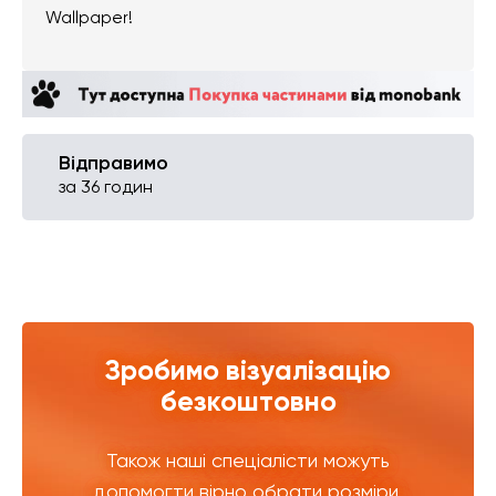
Wallpaper!
Відправимо
за 36 годин
Зробимо візуалізацію
безкоштовно
Також наші спеціалісти можуть
допомогти вірно обрати розміри,