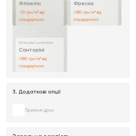
Флізелін
Фреска
-70 грн/м² від
+380 грн/м² від
стандартного
стандартного
Безшовні шпалери
Санторіні
+380 грн/м² від
стандартного
3. Додаткові опції
Преміум друк