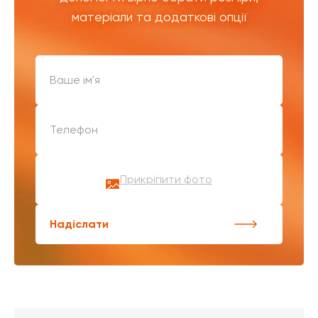
матеріали та додаткові опції
Прикріпити фото
Надіслати