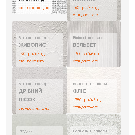
стандартна ціна
+60 грн/м² від
стандартного
Вінілові шпалери
Вінілові шпалери
ЖИВОПИС
ВЕЛЬВЕТ
+30 грн/м² від
+30 грн/м² від
стандартного
стандартного
Вінілові шпалери
Безшовні шпалери
ДРІБНИЙ
ФЛІС
ПІСОК
+380 грн/м² від
стандартного
стандартна ціна
Гладкий
Безшовні шпалери