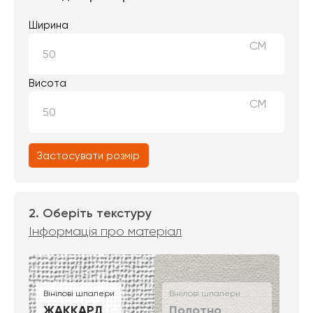
Ширина
СМ
Висота
СМ
Застосувати розмір
2. Оберіть текстуру
Інформація про матеріал
Вінілові шпалери
Вінілові шпалери
ЖАККАРД
Полотно