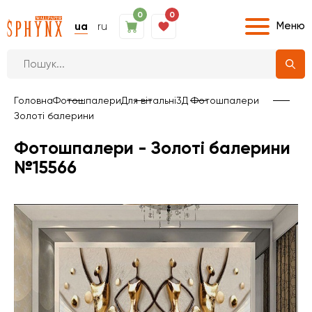
0
0
Меню
ua
ru
Головна
Фотошпалери
Для вітальні
3Д Фотошпалери
Золоті балерини
Фотошпалери - Золоті балерини
№15566