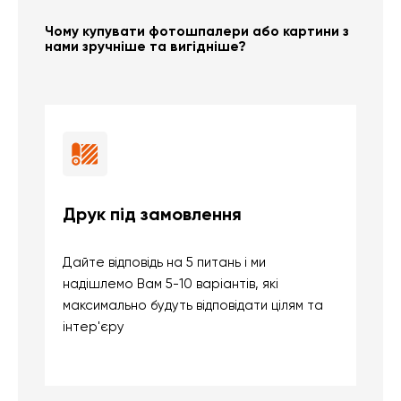
Чому купувати фотошпалери або картини з
нами зручніше та вигідніше?
Друк під замовлення
Б
Дайте відповідь на 5 питань і ми
В
надішлемо Вам 5-10 варіантів, які
д
максимально будуть відповідати цілям та
б
інтер'єру
о
с