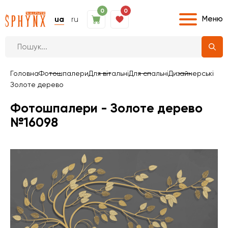
0
0
Меню
ua
ru
Головна
Фотошпалери
Для вітальні
Для спальні
Дизайнерські
Золоте дерево
Фотошпалери - Золоте дерево
№16098