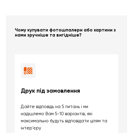
Чому купувати фотошпалери або картини з
нами зручніше та вигідніше?
Друк під замовлення
Б
Дайте відповідь на 5 питань і ми
В
надішлемо Вам 5-10 варіантів, які
д
максимально будуть відповідати цілям та
б
інтер'єру
о