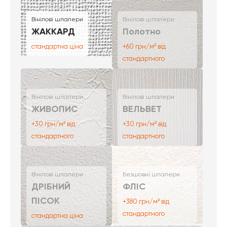
Вінілові шпалери
Вінілові шпалери
ЖАККАРД
Полотно
стандартна ціна
+60 грн/м² від
стандартного
Вінілові шпалери
Вінілові шпалери
ЖИВОПИС
ВЕЛЬВЕТ
+30 грн/м² від
+30 грн/м² від
стандартного
стандартного
Вінілові шпалери
Безшовні шпалери
ДРІБНИЙ
ФЛІС
ПІСОК
+380 грн/м² від
стандартного
стандартна ціна