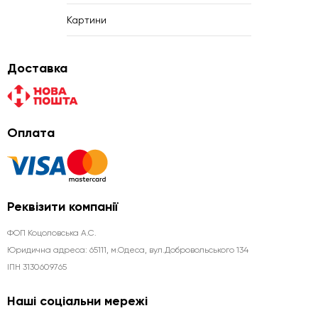
Картини
Доставка
Оплата
Реквізити компанії
ФОП Коцоловська А.С.
Юридична aдреса: 65111, м.Одеса, вул.Добровольського 134
ІПН 3130609765
Наші соціальни мережі