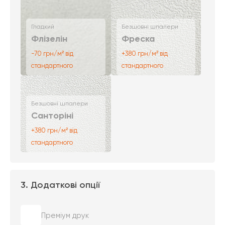
Гладкий
Безшовні шпалери
Флізелін
Фреска
-70 грн/м² від
+380 грн/м² від
стандартного
стандартного
Безшовні шпалери
Санторіні
+380 грн/м² від
стандартного
3. Додаткові опції
Преміум друк