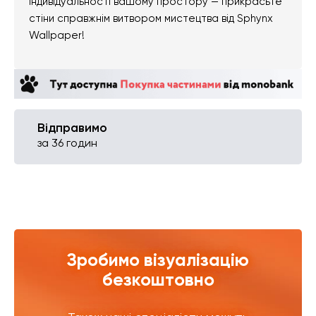
індивідуальності вашому простору — прикрасьте
стіни справжнім витвором мистецтва від Sphynx
Wallpaper!
Відправимо
за 36 годин
Зробимо візуалізацію
безкоштовно