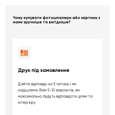
Чому купувати фотошпалери або картини з
нами зручніше та вигідніше?
Друк під замовлення
Б
Дайте відповідь на 5 питань і ми
В
надішлемо Вам 5-10 варіантів, які
д
максимально будуть відповідати цілям та
б
інтер'єру
о
с