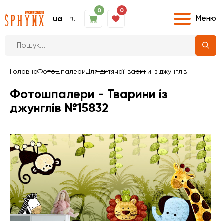
0
0
Меню
ua
ru
Головна
Фотошпалери
Для дитячої
Тварини із джунглів
Фотошпалери - Тварини із
джунглів №15832