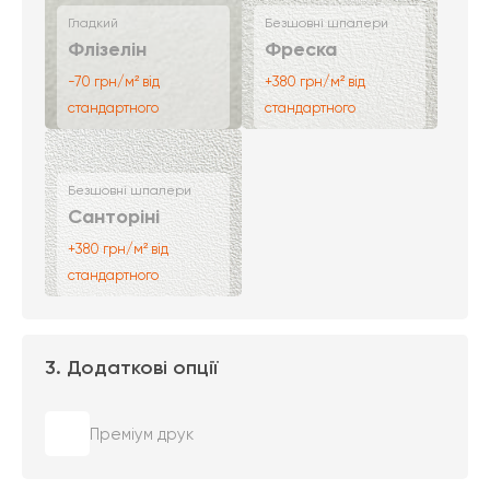
Гладкий
Безшовні шпалери
Флізелін
Фреска
-70 грн/м² від
+380 грн/м² від
стандартного
стандартного
Безшовні шпалери
Санторіні
+380 грн/м² від
стандартного
3. Додаткові опції
Преміум друк