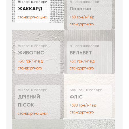
Вінілові шпалери
Вінілові шпалери
ЖАККАРД
Полотно
стандартна ціна
+60 грн/м² від
стандартного
Вінілові шпалери
Вінілові шпалери
ЖИВОПИС
ВЕЛЬВЕТ
+30 грн/м² від
+30 грн/м² від
стандартного
стандартного
Вінілові шпалери
Безшовні шпалери
ДРІБНИЙ
ФЛІС
ПІСОК
+380 грн/м² від
стандартного
стандартна ціна