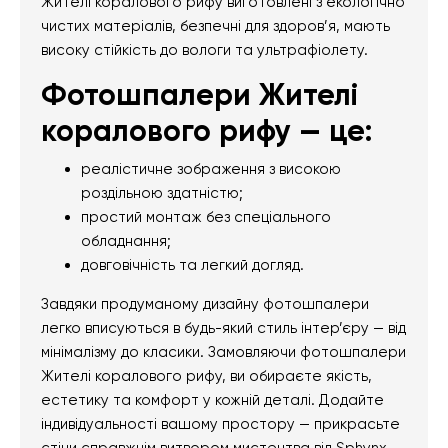
Жителі коралового рифу виготовлені з екологічно
чистих матеріалів, безпечні для здоров’я, мають
високу стійкість до вологи та ультрафіолету.
Фотошпалери Жителі
коралового рифу — це:
реалістичне зображення з високою
роздільною здатністю;
простий монтаж без спеціального
обладнання;
довговічність та легкий догляд.
Завдяки продуманому дизайну фотошпалери
легко вписуються в будь-який стиль інтер’єру — від
мінімалізму до класики. Замовляючи фотошпалери
Жителі коралового рифу, ви обираєте якість,
естетику та комфорт у кожній деталі. Додайте
індивідуальності вашому простору — прикрасьте
стіни справжнім витвором мистецтва від Sphynx