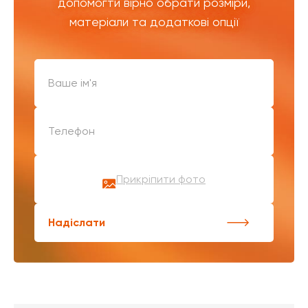
допомогти вірно обрати розміри,
матеріали та додаткові опції
Прикріпити фото
Надіслати