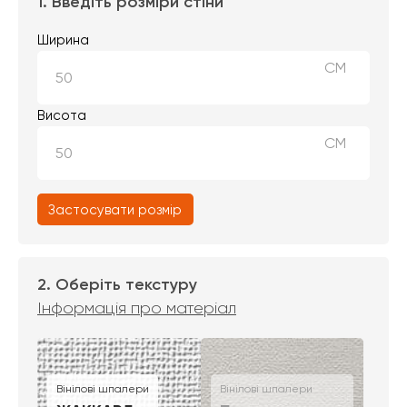
1. Введіть розміри стіни
Ширина
СМ
Висота
СМ
Застосувати розмір
2. Оберіть текстуру
Інформація про матеріал
Вінілові шпалери
Вінілові шпалери