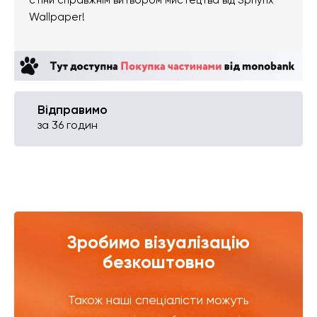
Wallpaper!
Відправимо
за 36 годин
Зробимо візуалізацію
безкоштовно
Також наші спеціалісти можуть