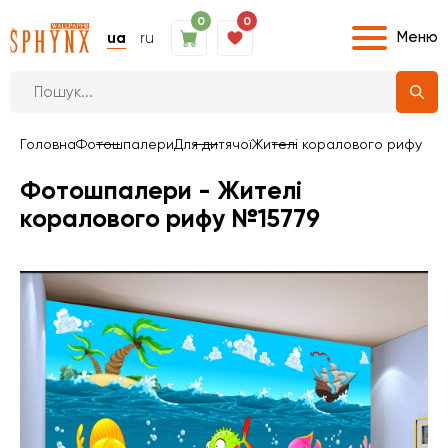
0
0
Меню
ua
ru
Головна
Фотошпалери
Для дитячої
Жителі коралового рифу
Фотошпалери - Жителі
коралового рифу №15779