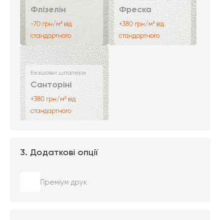
Флізелін
Фреска
-70 грн/м² від
+380 грн/м² від
стандартного
стандартного
Безшовні шпалери
Санторіні
+380 грн/м² від
стандартного
3. Додаткові опції
Преміум друк