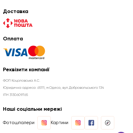
Доставка
Оплата
Реквізити компанії
ФОП Коцоловська А.С.
Юридична aдреса: 65111, м.Одеса, вул.Добровольського 134
ІПН 3130609765
Наші соціальни мережі
Фотошпалери
Картини