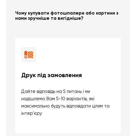
Чому купувати фотошпалери або картини з
нами зручніше та вигідніше?
Друк під замовлення
Б
Дайте відповідь на 5 питань і ми
В
надішлемо Вам 5-10 варіантів, які
д
максимально будуть відповідати цілям та
б
інтер'єру
о
с