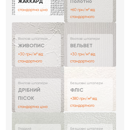
ЖАККАРД
Полотно
стандартна ціна
+60 грн/м² від
стандартного
Вінілові шпалери
Вінілові шпалери
ЖИВОПИС
ВЕЛЬВЕТ
+30 грн/м² від
+30 грн/м² від
стандартного
стандартного
Вінілові шпалери
Безшовні шпалери
ДРІБНИЙ
ФЛІС
ПІСОК
+380 грн/м² від
стандартного
стандартна ціна
Гладкий
Безшовні шпалери