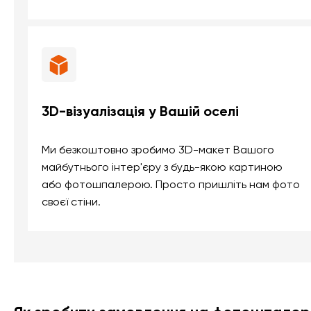
3D-візуалізація у Вашій оселі
Ми безкоштовно зробимо 3D-макет Вашого
майбутнього інтер'єру з будь-якою картиною
або фотошпалерою. Просто пришліть нам фото
своєї стіни.