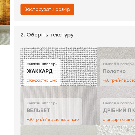
Застосувати розмір
2. Оберіть текстуру
Вінілові шпалери
Вінілові шпалери
ЖАККАРД
Полотно
стандартна ціна
+60 грн/м² від с
Вінілові шпалери
Вінілові шпалери
ВЕЛЬВЕТ
ДРІБНИЙ ПІ
+30 грн/м² від стандартного
стандартна ціна