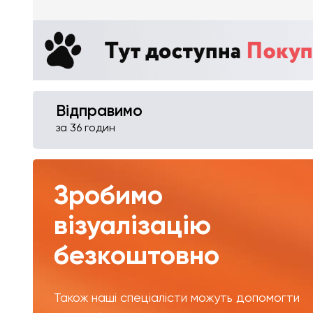
Відправимо
за 36 годин
Зробимо
візуалізацію
безкоштовно
Також наші спеціалісти можуть допомогти