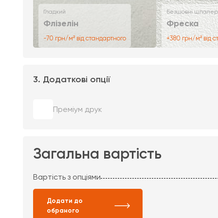
Гладкий
Безшовні шпалер
Флізелін
Фреска
-70 грн/м² від стандартного
+380 грн/м² від 
3. Додаткові опції
Преміум друк
Загальна вартість
Вартість з опціями
Додати до
обраного