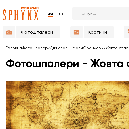
ua
ru
Фотошпалери
Картини
Головна
Фотошпалери
Для спальні
Мапи
Оранжевый
Жовта стар
Фотошпалери - Жовта 