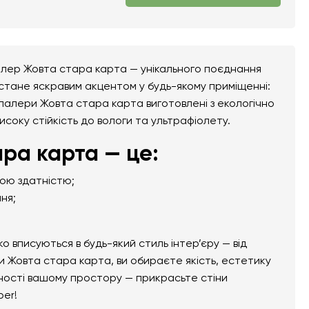
алер Жовта стара карта — унікального поєднання
 стане яскравим акцентом у будь-якому приміщенні:
тошпалери Жовта стара карта виготовлені з екологічно
високу стійкість до вологи та ультрафіолету.
ра карта — це:
ною здатністю;
ня;
вписуються в будь-який стиль інтер’єру — від
 Жовта стара карта, ви обираєте якість, естетику
ьності вашому простору — прикрасьте стіни
per!