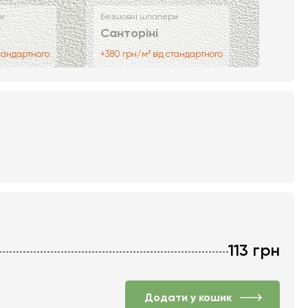
и
Безшовні шпалери
Санторіні
стандартного
+380 грн/м² від стандартного
113
грн
Додати у кошик