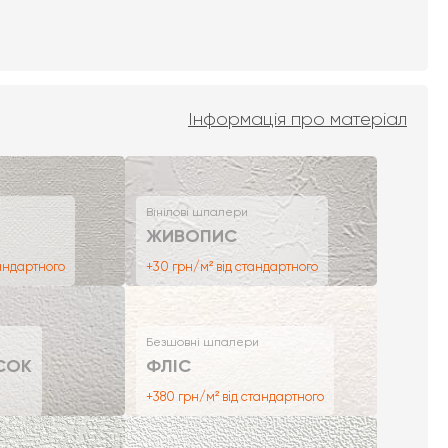
Інформація про матеріал
Вінілові шпалери
ЖИВОПИС
тандартного
+30 грн/м² від стандартного
Безшовні шпалери
СОК
ФЛІС
+380 грн/м² від стандартного