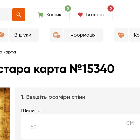
0
0
Кошик
Бажане
Відгуки
Інформація
Ко
а карта
стара карта №15340
1. Введіть розміри стіни
Ширина
СМ