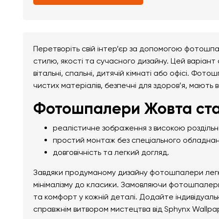
Перетворіть свій інтер’єр за допомогою фотошп
стилю, якості та сучасного дизайну. Цей варіант
вітальні, спальні, дитячій кімнаті або офісі. Фо
чистих матеріалів, безпечні для здоров’я, мають 
Фотошпалери Жовта ста
реалістичне зображення з високою розділь
простий монтаж без спеціального обладнан
довговічність та легкий догляд.
Завдяки продуманому дизайну фотошпалери легко 
мінімалізму до класики. Замовляючи фотошпалери
та комфорт у кожній деталі. Додайте індивідуал
справжнім витвором мистецтва від Sphynx Wallpa