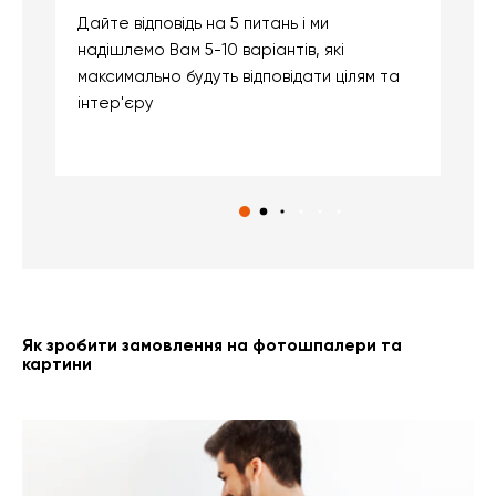
Дайте відповідь на 5 питань і ми
В
надішлемо Вам 5-10 варіантів, які
д
максимально будуть відповідати цілям та
б
інтер'єру
о
с
Як зробити замовлення на фотошпалери та
картини