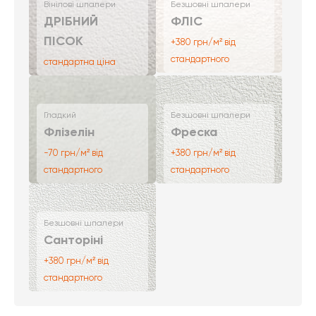
Вінілові шпалери
Безшовні шпалери
ДРІБНИЙ
ФЛІС
ПІСОК
+380 грн/м² від
стандартного
стандартна ціна
Гладкий
Безшовні шпалери
Флізелін
Фреска
-70 грн/м² від
+380 грн/м² від
стандартного
стандартного
Безшовні шпалери
Санторіні
+380 грн/м² від
стандартного