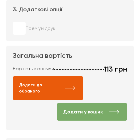
3. Додаткові опції
Преміум друк
Загальна вартість
113
грн
Вартість з опціями
Додати до
обраного
Додати у кошик