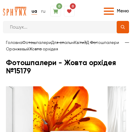
0
0
Меню
ua
ru
Головна
Фотошпалери
Для спальні
Квіти
3Д Фотошпалери
Оранжевый
Жовта орхідея
Фотошпалери - Жовта орхідея
№15179