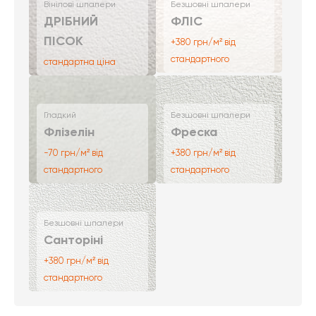
Вінілові шпалери
Безшовні шпалери
ДРІБНИЙ
ФЛІС
ПІСОК
+380 грн/м² від
стандартного
стандартна ціна
Гладкий
Безшовні шпалери
Флізелін
Фреска
-70 грн/м² від
+380 грн/м² від
стандартного
стандартного
Безшовні шпалери
Санторіні
+380 грн/м² від
стандартного