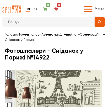
0
0
Меню
ua
ru
Головна
Фотошпалери
Абстракція
Для кабінету
Оранжевый
Сніданок у Парижі
Фотошпалери - Сніданок у
Парижі №14922