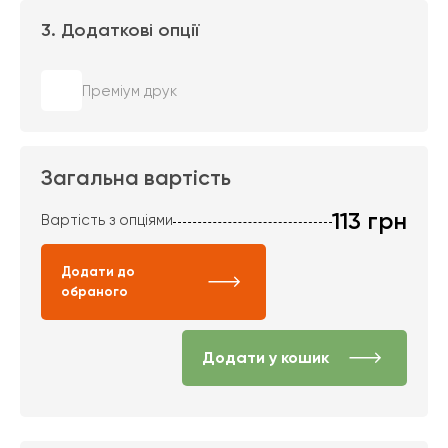
3. Додаткові опції
Преміум друк
Загальна вартість
113
грн
Вартість з опціями
Додати до
обраного
Додати у кошик