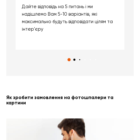
Дайте відповідь на 5 питань і ми
В
надішлемо Вам 5-10 варіантів, які
д
максимально будуть відповідати цілям та
б
інтер'єру
о
с
Як зробити замовлення на фотошпалери та
картини