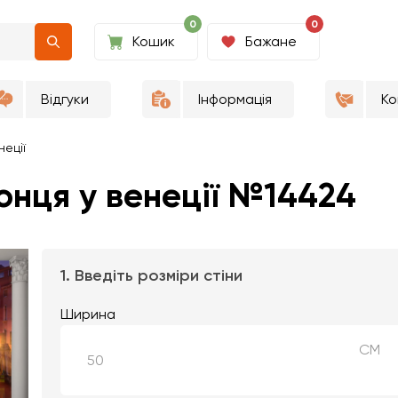
0
0
Кошик
Бажане
Відгуки
Інформація
Ко
неції
онця у венеції №14424
1. Введіть розміри стіни
Ширина
СМ