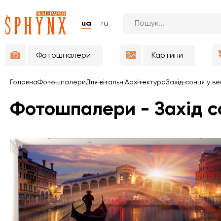
ua
ru
Фотошпалери
Картини
Головна
Фотошпалери
Для вітальні
Архітектура
Захід сонця у ве
Фотошпалери - Захід с