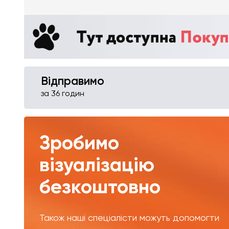
Відправимо
за 36 годин
Зробимо
візуалізацію
безкоштовно
Також наші спеціалісти можуть допомогти