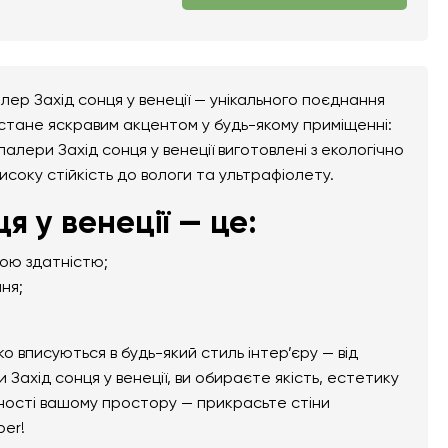
ер Захід сонця у венеції — унікального поєднання
 стане яскравим акцентом у будь-якому приміщенні:
шпалери Захід сонця у венеції виготовлені з екологічно
високу стійкість до вологи та ультрафіолету.
 у венеції — це:
ною здатністю;
ня;
вписуються в будь-який стиль інтер’єру — від
Захід сонця у венеції, ви обираєте якість, естетику
ьності вашому простору — прикрасьте стіни
per!