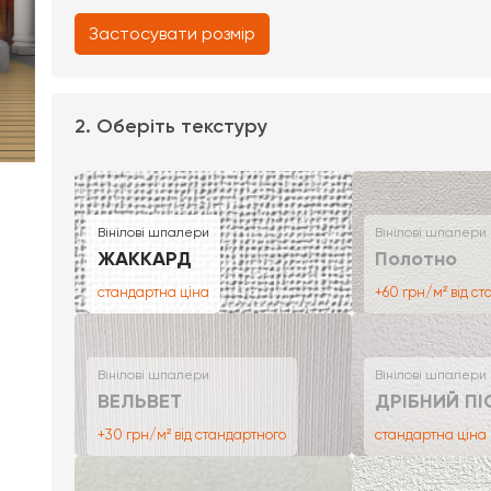
Застосувати розмір
2. Оберіть текстуру
Вінілові шпалери
Вінілові шпалери
ЖАККАРД
Полотно
стандартна ціна
+60 грн/м² від с
Вінілові шпалери
Вінілові шпалери
ВЕЛЬВЕТ
ДРІБНИЙ ПІ
+30 грн/м² від стандартного
стандартна ціна