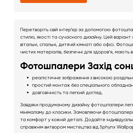
Перетворіть свій інтер’єр за допомогою фотошпал
стилю, якості та сучасного дизайну. Цей варіант
вітальні, спальні, дитячій кімнаті або офісі. Фото
чистих матеріалів, безпечні для здоров’я, мають 
Фотошпалери Захід сонця
реалістичне зображення з високою розділь
простий монтаж без спеціального обладнан
довговічність та легкий догляд.
Завдяки продуманому дизайну фотошпалери легко 
мінімалізму до класики. Замовляючи фотошпалери 
та комфорт у кожній деталі. Додайте індивідуал
справжнім витвором мистецтва від Sphynx Wallpa