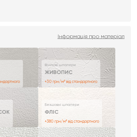
Інформація про матеріал
Вінілові шпалери
ЖИВОПИС
тандартного
+30 грн/м² від стандартного
Безшовні шпалери
СОК
ФЛІС
+380 грн/м² від стандартного