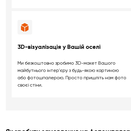
3D-візуалізація у Вашій оселі
Ми безкоштовно зробимо 3D-макет Вашого
майбутнього інтер'єру з будь-якою картиною
або фотошпалерою. Просто пришліть нам фото
своєї стіни.