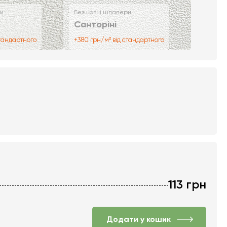
и
Безшовні шпалери
Санторіні
стандартного
+380 грн/м² від стандартного
113
грн
Додати у кошик