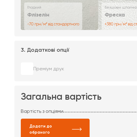
Гладкий
Безшовні шпалер
Флізелін
Фреска
-70 грн/м² від стандартного
+380 грн/м² від 
3. Додаткові опції
Преміум друк
Загальна вартість
Вартість з опціями
Додати до
обраного