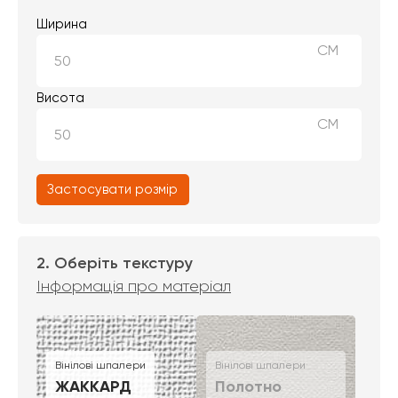
Ширина
СМ
Висота
СМ
Застосувати розмір
2. Оберіть текстуру
Інформація про матеріал
Вінілові шпалери
Вінілові шпалери
ЖАККАРД
Полотно