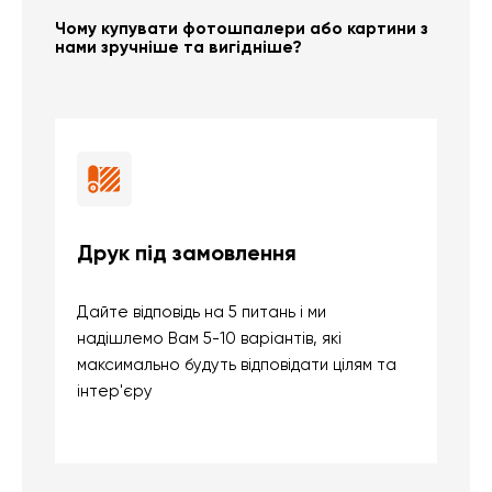
Чому купувати фотошпалери або картини з
нами зручніше та вигідніше?
Друк під замовлення
Б
Дайте відповідь на 5 питань і ми
В
надішлемо Вам 5-10 варіантів, які
д
максимально будуть відповідати цілям та
б
інтер'єру
о
с