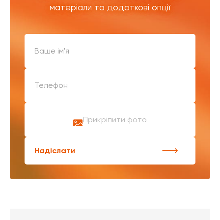
матеріали та додаткові опції
Прикріпити фото
Надіслати