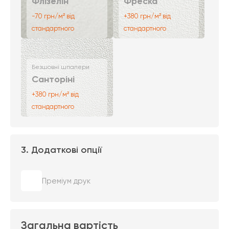
Флізелін
Фреска
-70 грн/м² від
+380 грн/м² від
стандартного
стандартного
Безшовні шпалери
Санторіні
+380 грн/м² від
стандартного
3. Додаткові опції
Преміум друк
Загальна вартість