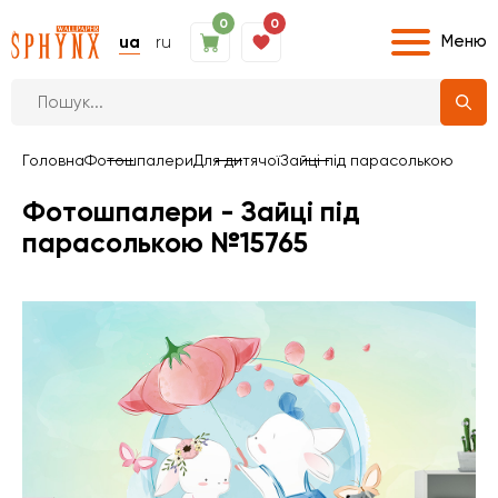
0
0
Меню
ua
ru
Головна
Фотошпалери
Для дитячої
Зайці під парасолькою
Фотошпалери - Зайці під
парасолькою №15765