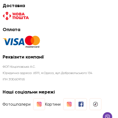
Доставка
Оплата
Реквізити компанії
ФОП Коцоловська А.С.
Юридична aдреса: 65111, м.Одеса, вул.Добровольського 134
ІПН 3130609765
Наші соціальни мережі
Фотошпалери
Картини