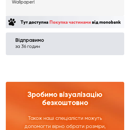
Wallpaper!
Відправимо
за 36 годин
Зробимо візуалізацію
безкоштовно
Також наші спеціалісти можуть
допомогти вірно обрати розміри,