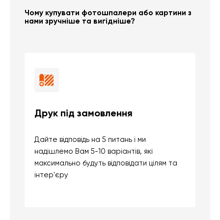
Чому купувати фотошпалери або картини з
нами зручніше та вигідніше?
Друк під замовлення
Б
Дайте відповідь на 5 питань і ми
В
надішлемо Вам 5-10 варіантів, які
д
максимально будуть відповідати цілям та
б
інтер'єру
о
с