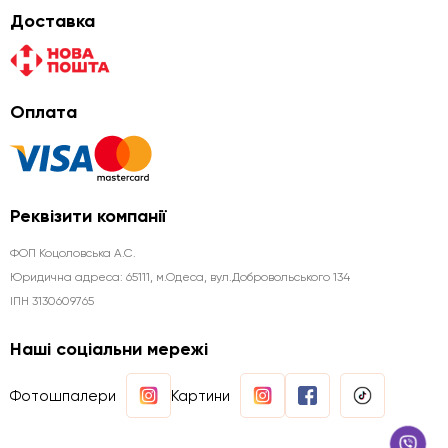
Доставка
Оплата
Реквізити компанії
ФОП Коцоловська А.С.
Юридична aдреса: 65111, м.Одеса, вул.Добровольського 134
ІПН 3130609765
Наші соціальни мережі
Фотошпалери
Картини