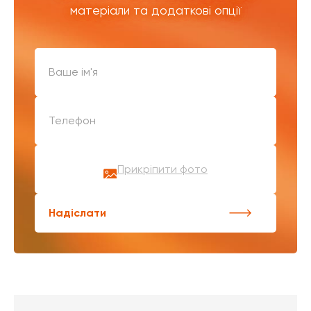
матеріали та додаткові опції
Прикріпити фото
Надіслати