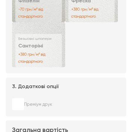
Флізелін
Фреска
-70 грн/м² від
+380 грн/м² від
стандартного
стандартного
Безшовні шпалери
Санторіні
+380 грн/м² від
стандартного
3. Додаткові опції
Преміум друк
Загальна вартість