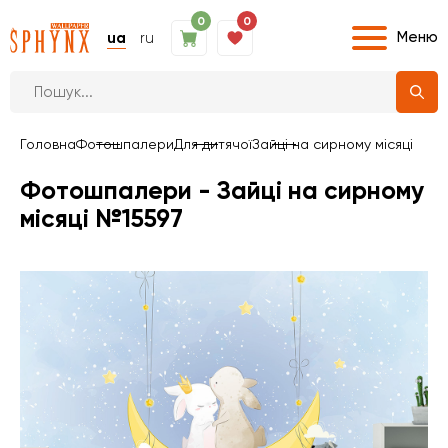
0
0
Меню
ua
ru
Головна
Фотошпалери
Для дитячої
Зайці на сирному місяці
Фотошпалери - Зайці на сирному
місяці №15597