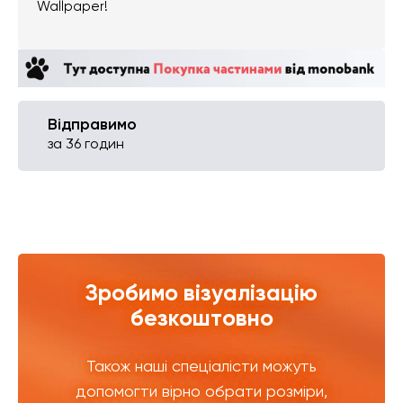
Wallpaper!
Відправимо
за 36 годин
Зробимо візуалізацію
безкоштовно
Також наші спеціалісти можуть
допомогти вірно обрати розміри,