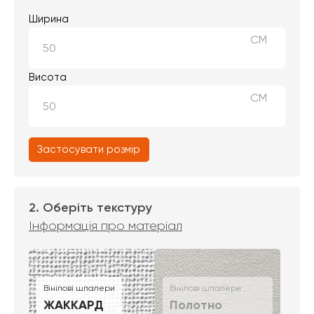
Ширина
СМ
Висота
СМ
Застосувати розмір
2. Оберіть текстуру
Інформація про матеріал
Вінілові шпалери
Вінілові шпалери
ЖАККАРД
Полотно