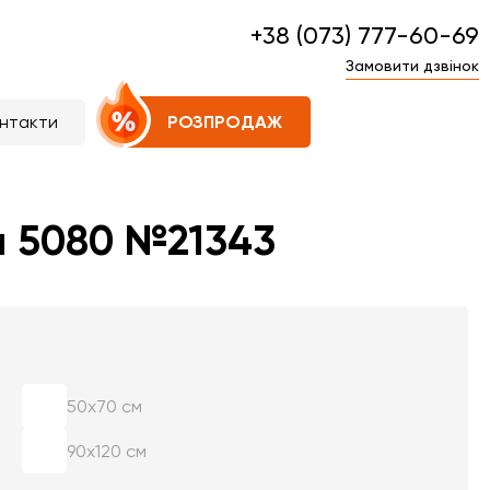
+38 (073) 777-60-69
Замовити дзвінок
нтакти
РОЗПРОДАЖ
л 5080 №21343
50х70 см
90х120 см