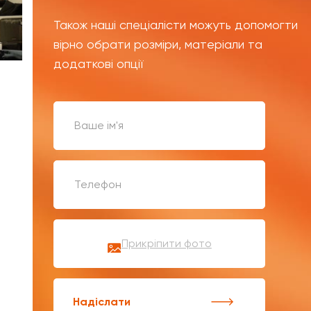
Також наші спеціалісти можуть допомогти
вірно обрати розміри, матеріали та
додаткові опції
Прикріпити фото
Надіслати