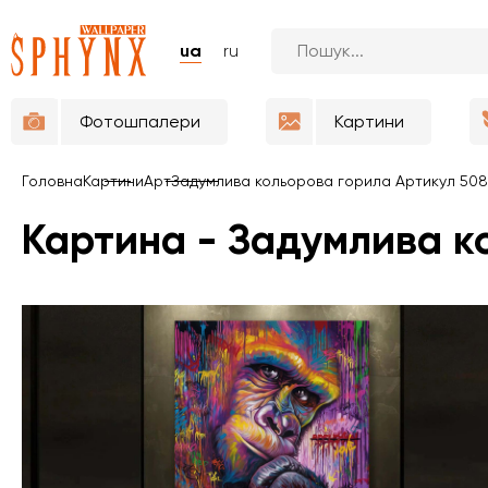
ua
ru
Фотошпалери
Картини
Головна
Картини
Арт
Задумлива кольорова горила Артикул 50
Картина - Задумлива к