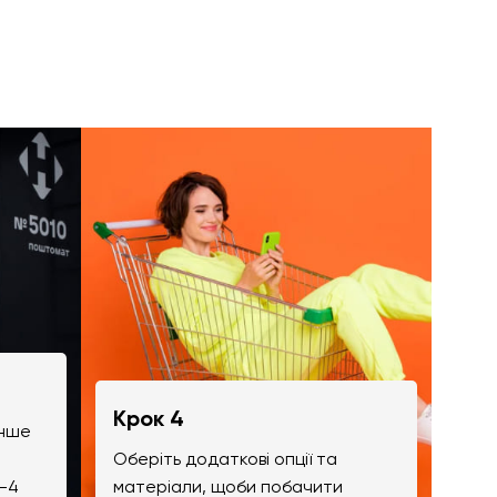
Крок 4
інше
Оберіть додаткові опції та
-4
матеріали, щоби побачити