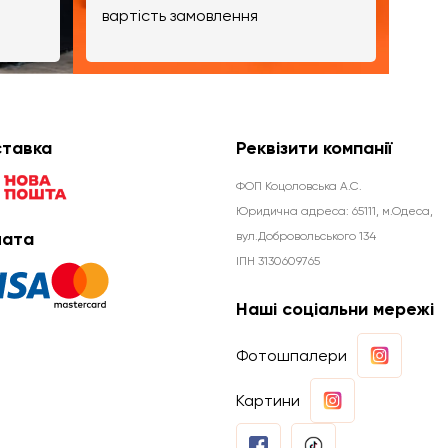
вартість замовлення
тавка
Реквізити компанії
ФОП Коцоловська А.С.
Юридична aдреса: 65111, м.Одеса,
ата
вул.Добровольського 134
ІПН 3130609765
Наші соціальни мережі
Фотошпалери
Картини