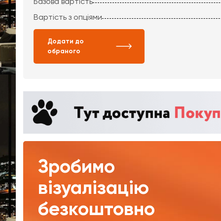
Базова вартість
Вартість з опціями
Додати до
обраного
Зробимо
візуалізацію
безкоштовно