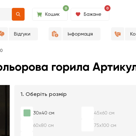
0
0
Кошик
Бажане
Відгуки
Інформація
Ко
80
ольорова горила Артику
1. Оберіть розмір
30х40 см
45х60 см
60х80 см
75х100 см