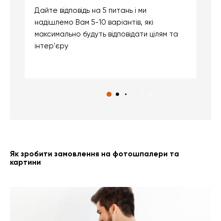
Дайте відповідь на 5 питань і ми
В
надішлемо Вам 5-10 варіантів, які
д
максимально будуть відповідати цілям та
б
інтер'єру
о
с
Як зробити замовлення на фотошпалери та
картини