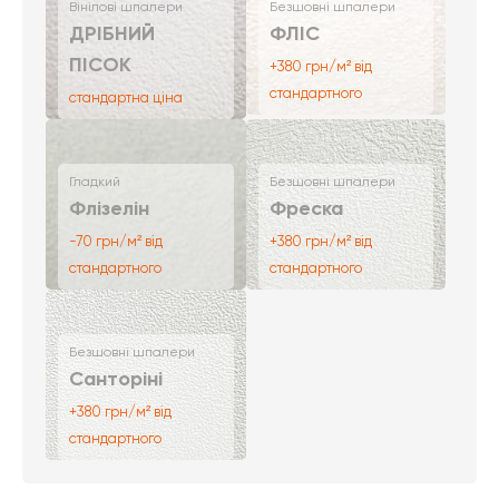
Вінілові шпалери
Безшовні шпалери
ДРІБНИЙ
ФЛІС
ПІСОК
+380 грн/м² від
стандартного
стандартна ціна
Гладкий
Безшовні шпалери
Флізелін
Фреска
-70 грн/м² від
+380 грн/м² від
стандартного
стандартного
Безшовні шпалери
Санторіні
+380 грн/м² від
стандартного