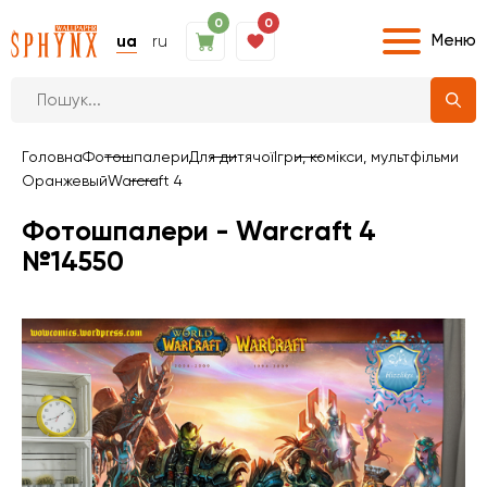
0
0
Меню
ua
ru
Головна
Фотошпалери
Для дитячої
Ігри, комікси, мультфільми
Оранжевый
Warcraft 4
Фотошпалери - Warcraft 4
№14550