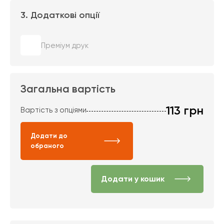
3. Додаткові опції
Преміум друк
Загальна вартість
113
грн
Вартість з опціями
Додати до
обраного
Додати у кошик