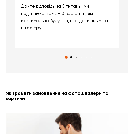
Дайте відповідь на 5 питань і ми
В
надішлемо Вам 5-10 варіантів, які
д
максимально будуть відповідати цілям та
б
інтер'єру
о
с
Як зробити замовлення на фотошпалери та
картини