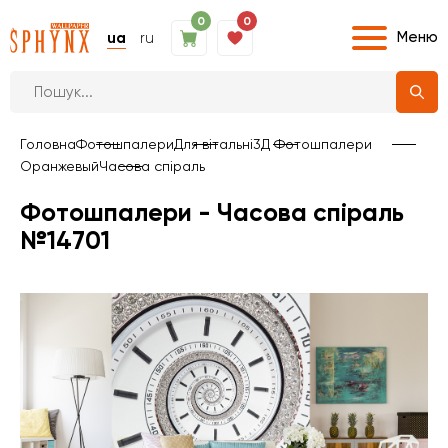
0
0
Меню
ua
ru
Головна
Фотошпалери
Для вітальні
3Д Фотошпалери
Оранжевый
Часова спіраль
Фотошпалери - Часова спіраль
№14701