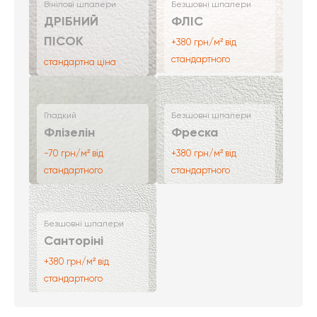
Вінілові шпалери
Безшовні шпалери
ДРІБНИЙ
ФЛІС
ПІСОК
+380 грн/м² від
стандартного
стандартна ціна
Гладкий
Безшовні шпалери
Флізелін
Фреска
-70 грн/м² від
+380 грн/м² від
стандартного
стандартного
Безшовні шпалери
Санторіні
+380 грн/м² від
стандартного