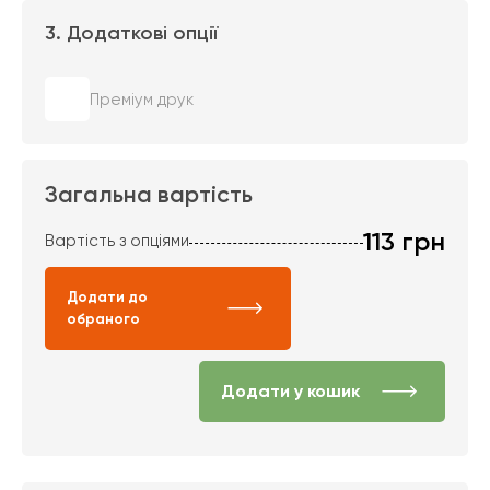
3. Додаткові опції
Преміум друк
Загальна вартість
113
грн
Вартість з опціями
Додати до
обраного
Додати у кошик