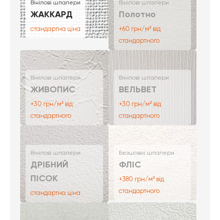
Вінілові шпалери
Вінілові шпалери
ЖАККАРД
Полотно
стандартна ціна
+60 грн/м² від
стандартного
Вінілові шпалери
Вінілові шпалери
ЖИВОПИС
ВЕЛЬВЕТ
+30 грн/м² від
+30 грн/м² від
стандартного
стандартного
Вінілові шпалери
Безшовні шпалери
ДРІБНИЙ
ФЛІС
ПІСОК
+380 грн/м² від
стандартного
стандартна ціна