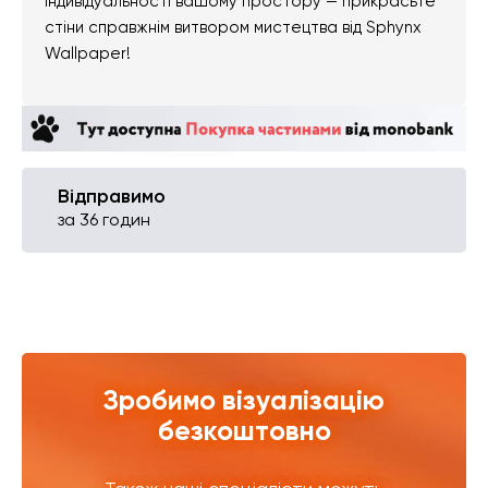
індивідуальності вашому простору — прикрасьте
стіни справжнім витвором мистецтва від Sphynx
Wallpaper!
Відправимо
за 36 годин
Зробимо візуалізацію
безкоштовно