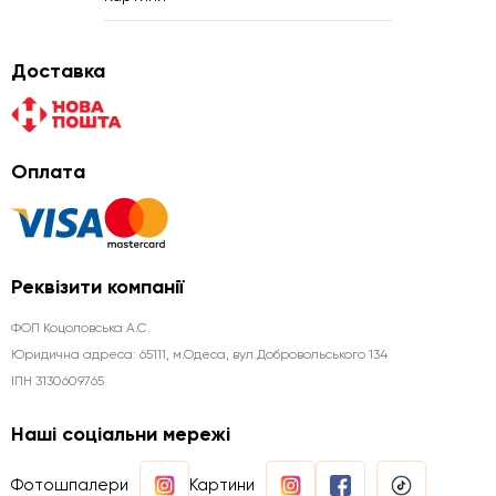
Доставка
Оплата
Реквізити компанії
ФОП Коцоловська А.С.
Юридична aдреса: 65111, м.Одеса, вул.Добровольського 134
ІПН 3130609765
Наші соціальни мережі
Фотошпалери
Картини