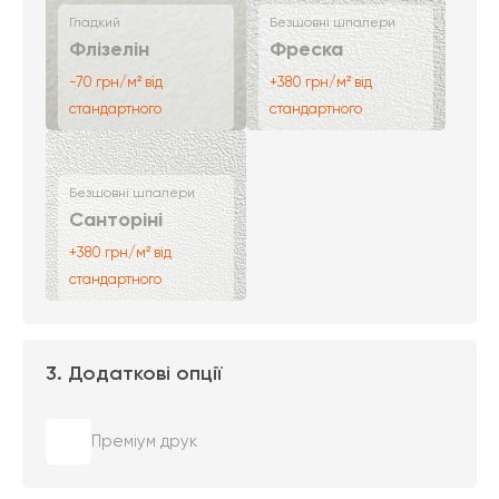
Гладкий
Безшовні шпалери
Флізелін
Фреска
-70 грн/м² від
+380 грн/м² від
стандартного
стандартного
Безшовні шпалери
Санторіні
+380 грн/м² від
стандартного
3. Додаткові опції
Преміум друк