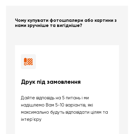
Чому купувати фотошпалери або картини з
нами зручніше та вигідніше?
Друк під замовлення
Б
Дайте відповідь на 5 питань і ми
В
надішлемо Вам 5-10 варіантів, які
д
максимально будуть відповідати цілям та
б
інтер'єру
о
с