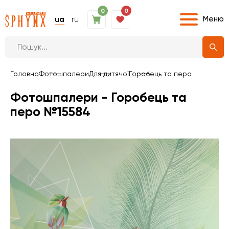
0
0
Меню
ua
ru
Головна
Фотошпалери
Для дитячої
Горобець та перо
Фотошпалери - Горобець та
перо №15584