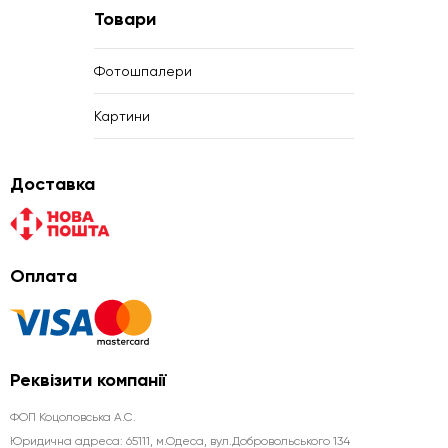
Товари
Фотошпалери
Картини
Доставка
Оплата
Реквізити компанії
ФОП Коцоловська А.С.
Юридична aдреса: 65111, м.Одеса, вул.Добровольського 134