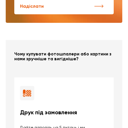
Надіслати
Чому купувати фотошпалери або картини з
нами зручніше та вигідніше?
Друк під замовлення
Б
Дайте відповідь на 5 питань і ми
В