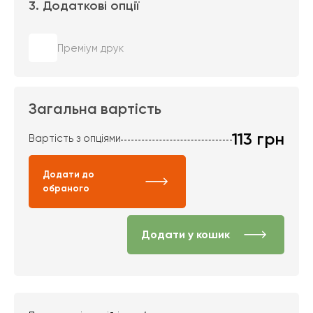
3. Додаткові опції
Преміум друк
Загальна вартість
113
грн
Вартість з опціями
Додати до
обраного
Додати у кошик