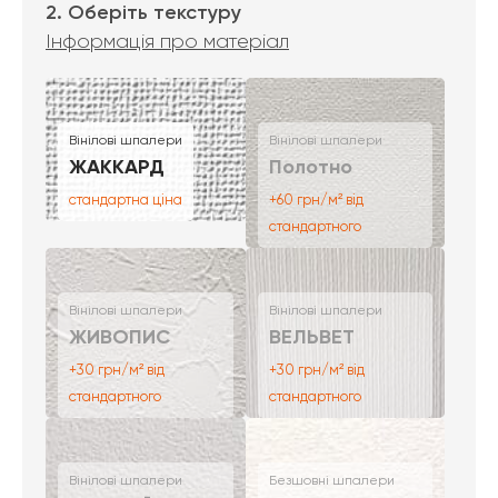
2. Оберіть текстуру
Інформація про матеріал
Вінілові шпалери
Вінілові шпалери
ЖАККАРД
Полотно
стандартна ціна
+60 грн/м² від
стандартного
Вінілові шпалери
Вінілові шпалери
ЖИВОПИС
ВЕЛЬВЕТ
+30 грн/м² від
+30 грн/м² від
стандартного
стандартного
Вінілові шпалери
Безшовні шпалери