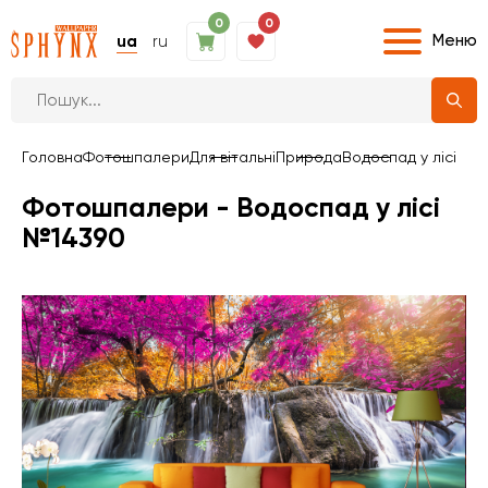
0
0
Меню
ua
ru
Головна
Фотошпалери
Для вітальні
Природа
Водоспад у лісі
Фотошпалери - Водоспад у лісі
№14390