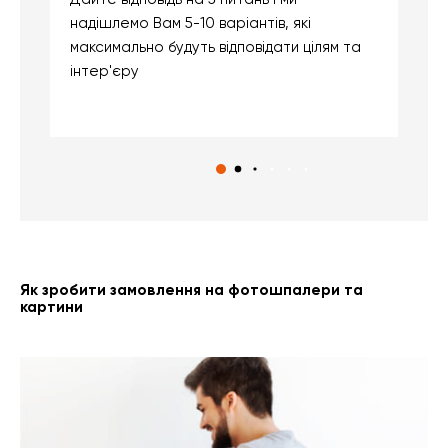
надішлемо Вам 5-10 варіантів, які
д
максимально будуть відповідати цілям та
б
інтер'єру
о
с
Як зробити замовлення на фотошпалери та
картини