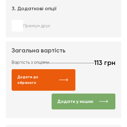
3. Додаткові опції
Преміум друк
Загальна вартість
113
грн
Вартість з опціями
Додати до
обраного
Додати у кошик