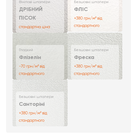
Вінілові шпалери
Безшовні шпалери
ДРІБНИЙ
ФЛІС
ПІСОК
+380 грн/м² від
стандартного
стандартна ціна
Гладкий
Безшовні шпалери
Флізелін
Фреска
-70 грн/м² від
+380 грн/м² від
стандартного
стандартного
Безшовні шпалери
Санторіні
+380 грн/м² від
стандартного