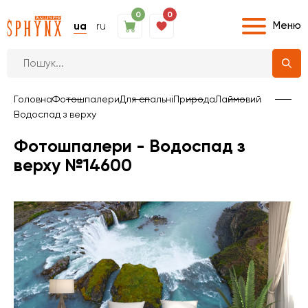
0
0
Меню
ua
ru
Головна
Фотошпалери
Для спальні
Природа
Лаймовий
Водоспад з верху
Фотошпалери - Водоспад з
верху №14600