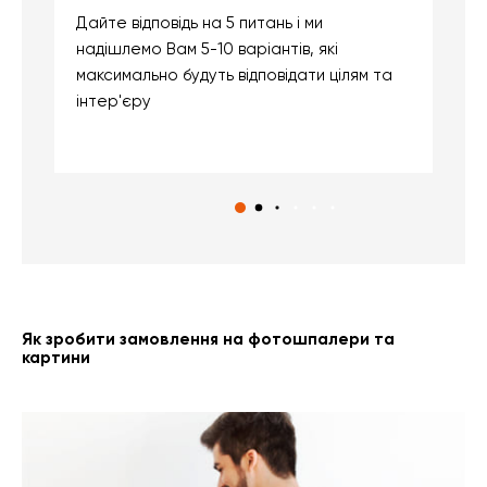
Дайте відповідь на 5 питань і ми
В
надішлемо Вам 5-10 варіантів, які
д
максимально будуть відповідати цілям та
б
інтер'єру
о
с
Як зробити замовлення на фотошпалери та
картини