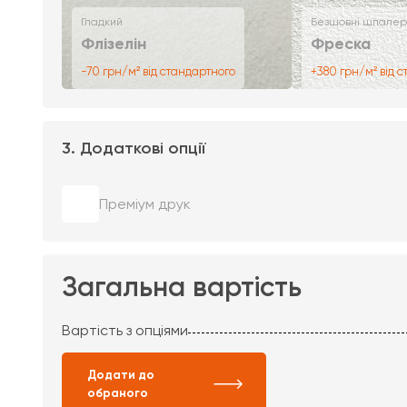
Гладкий
Безшовні шпалер
Флізелін
Фреска
-70 грн/м² від стандартного
+380 грн/м² від 
3. Додаткові опції
Преміум друк
Загальна вартість
Вартість з опціями
Додати до
обраного