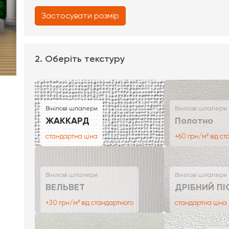
Застосувати розмір
2. Оберіть текстуру
Вінілові шпалери
Вінілові шпалери
ЖАККАРД
Полотно
стандартна ціна
+60 грн/м² від с
Вінілові шпалери
Вінілові шпалери
ВЕЛЬВЕТ
ДРІБНИЙ ПІ
+30 грн/м² від стандартного
стандартна ціна