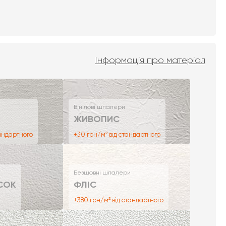
Інформація про матеріал
Вінілові шпалери
ЖИВОПИС
тандартного
+30 грн/м² від стандартного
Безшовні шпалери
СОК
ФЛІС
+380 грн/м² від стандартного