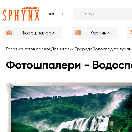
ua
ru
Фотошпалери
Картини
Головна
Фотошпалери
Для вітальні
Природа
Водоспад та туман
Фотошпалери - Водосп