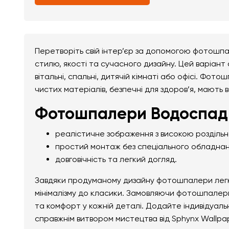
Перетворіть свій інтер’єр за допомогою фотошп
стилю, якості та сучасного дизайну. Цей варіант
вітальні, спальні, дитячій кімнаті або офісі. Фо
чистих матеріалів, безпечні для здоров’я, мають 
Фотошпалери Водоспад 
реалістичне зображення з високою розділь
простий монтаж без спеціального обладнан
довговічність та легкий догляд.
Завдяки продуманому дизайну фотошпалери легко 
мінімалізму до класики. Замовляючи фотошпалери
та комфорт у кожній деталі. Додайте індивідуал
справжнім витвором мистецтва від Sphynx Wallpa