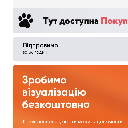
Відправимо
за 36 годин
Зробимо
візуалізацію
безкоштовно
Також наші спеціалісти можуть допомогти