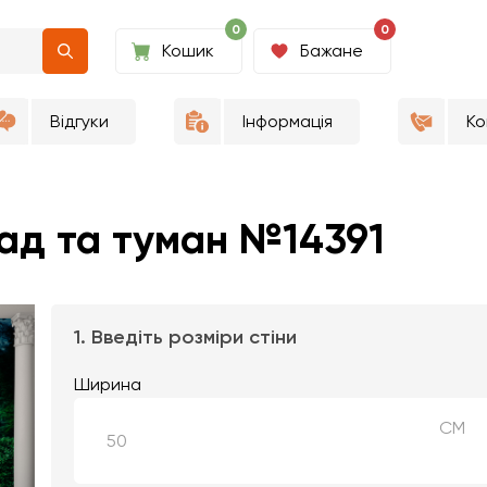
0
0
Кошик
Бажане
Відгуки
Інформація
Ко
ад та туман №14391
1. Введіть розміри стіни
Ширина
СМ