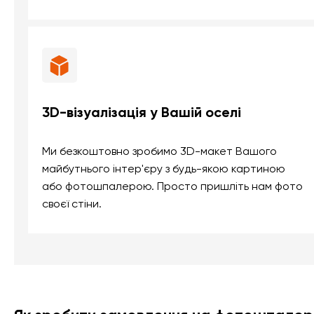
3D-візуалізація у Вашій оселі
Ми безкоштовно зробимо 3D-макет Вашого
майбутнього інтер'єру з будь-якою картиною
або фотошпалерою. Просто пришліть нам фото
своєї стіни.