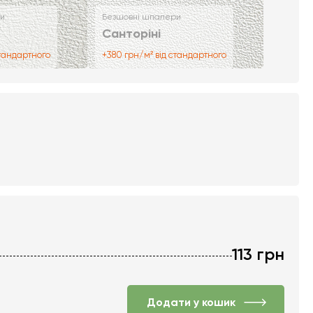
и
Безшовні шпалери
Санторіні
стандартного
+380 грн/м² від стандартного
113
грн
Додати у кошик