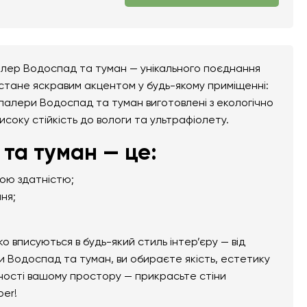
алер Водоспад та туман — унікального поєднання
 стане яскравим акцентом у будь-якому приміщенні:
тошпалери Водоспад та туман виготовлені з екологічно
високу стійкість до вологи та ультрафіолету.
та туман — це:
ною здатністю;
ня;
вписуються в будь-який стиль інтер’єру — від
 Водоспад та туман, ви обираєте якість, естетику
ьності вашому простору — прикрасьте стіни
per!