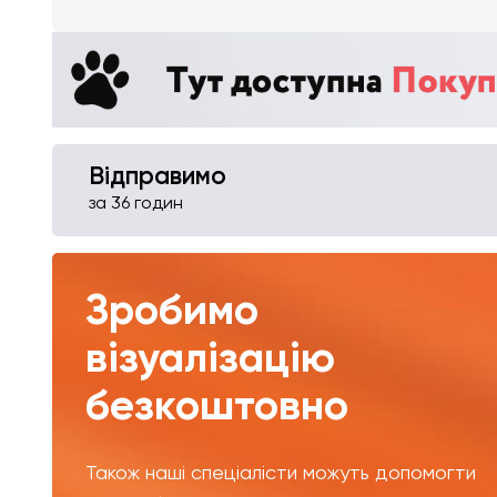
Відправимо
за 36 годин
Зробимо
візуалізацію
безкоштовно
Також наші спеціалісти можуть допомогти