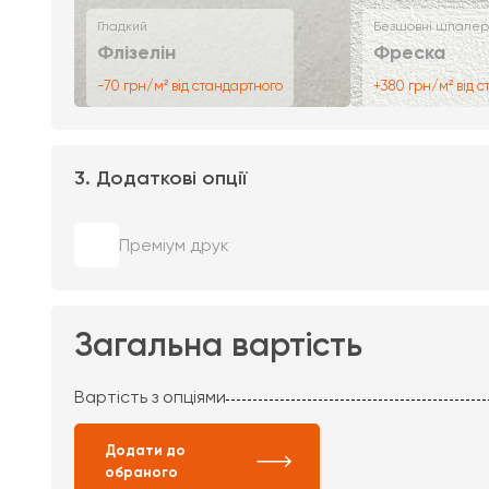
Гладкий
Безшовні шпалер
Флізелін
Фреска
-70 грн/м² від стандартного
+380 грн/м² від 
3. Додаткові опції
Преміум друк
Загальна вартість
Вартість з опціями
Додати до
обраного