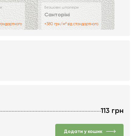
и
Безшовні шпалери
Санторіні
стандартного
+380 грн/м² від стандартного
113
грн
Додати у кошик