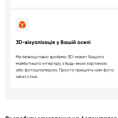
3D-візуалізація у Вашій оселі
Ми безкоштовно зробимо 3D-макет Вашого
майбутнього інтер'єру з будь-якою картиною
або фотошпалерою. Просто пришліть нам фото
своєї стіни.