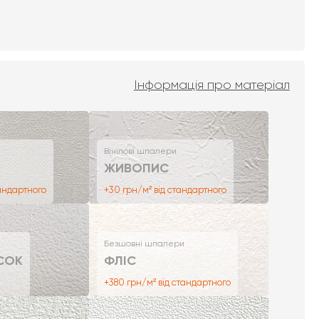
Інформація про матеріал
Вінілові шпалери
ЖИВОПИС
тандартного
+30 грн/м² від стандартного
Безшовні шпалери
СОК
ФЛІС
+380 грн/м² від стандартного