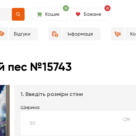
0
0
Кошик
Бажане
Відгуки
Інформація
Ко
й пес №15743
1. Введіть розміри стіни
Ширина
СМ