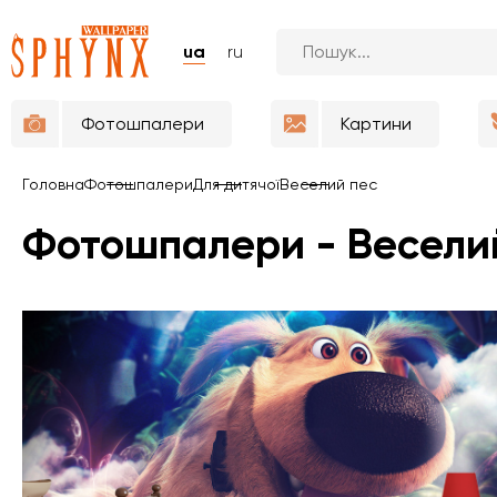
ua
ru
Фотошпалери
Картини
Головна
Фотошпалери
Для дитячої
Веселий пес
Фотошпалери - Весели