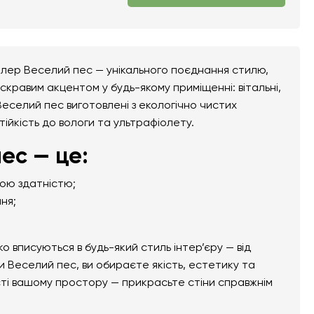
алер Веселий пес — унікального поєднання стилю,
скравим акцентом у будь-якому приміщенні: вітальні,
Веселий пес виготовлені з екологічно чистих
тійкість до вологи та ультрафіолету.
ес — це:
ною здатністю;
ня;
вписуються в будь-який стиль інтер’єру — від
 Веселий пес, ви обираєте якість, естетику та
сті вашому простору — прикрасьте стіни справжнім