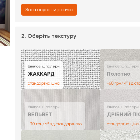
Застосувати розмір
2. Оберіть текстуру
Вінілові шпалери
Вінілові шпалери
ЖАККАРД
Полотно
стандартна ціна
+60 грн/м² від с
Вінілові шпалери
Вінілові шпалери
ВЕЛЬВЕТ
ДРІБНИЙ ПІ
+30 грн/м² від стандартного
стандартна ціна