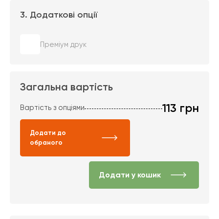
3. Додаткові опції
Преміум друк
Загальна вартість
113
грн
Вартість з опціями
Додати до
обраного
Додати у кошик