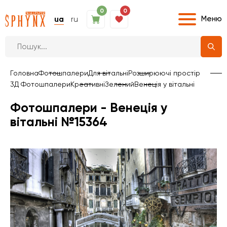
0
0
Меню
ua
ru
Головна
Фотошпалери
Для вітальні
Розширюючі простір
3Д Фотошпалери
Креативні
Зелений
Венеція у вітальні
Фотошпалери - Венеція у
вітальні №15364