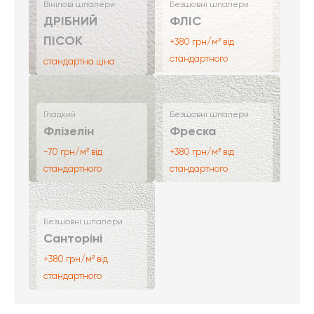
Вінілові шпалери
Безшовні шпалери
ДРІБНИЙ
ФЛІС
ПІСОК
+380 грн/м² від
стандартного
стандартна ціна
Гладкий
Безшовні шпалери
Флізелін
Фреска
-70 грн/м² від
+380 грн/м² від
стандартного
стандартного
Безшовні шпалери
Санторіні
+380 грн/м² від
стандартного