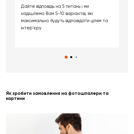
Дайте відповідь на 5 питань і ми
В
надішлемо Вам 5-10 варіантів, які
д
максимально будуть відповідати цілям та
б
інтер'єру
о
с
Як зробити замовлення на фотошпалери та
картини