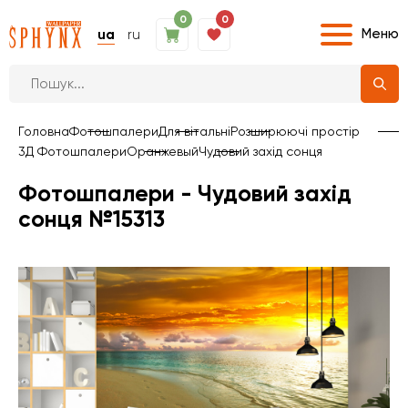
0
0
Меню
ua
ru
Головна
Фотошпалери
Для вітальні
Розширюючі простір
3Д Фотошпалери
Оранжевый
Чудовий захід сонця
Фотошпалери - Чудовий захід
сонця №15313