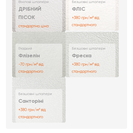
Вінілові шпалери
Безшовні шпалери
ДРІБНИЙ
ФЛІС
ПІСОК
+380 грн/м² від
стандартного
стандартна ціна
Гладкий
Безшовні шпалери
Флізелін
Фреска
-70 грн/м² від
+380 грн/м² від
стандартного
стандартного
Безшовні шпалери
Санторіні
+380 грн/м² від
стандартного