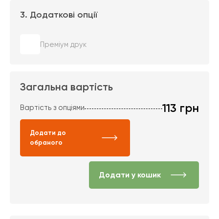
3. Додаткові опції
Преміум друк
Загальна вартість
113
грн
Вартість з опціями
Додати до
обраного
Додати у кошик