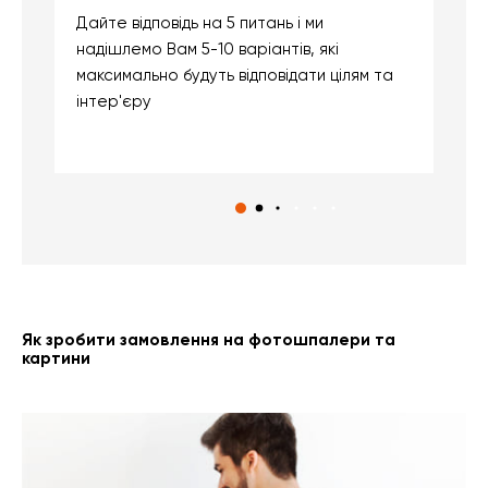
Дайте відповідь на 5 питань і ми
В
надішлемо Вам 5-10 варіантів, які
д
максимально будуть відповідати цілям та
б
інтер'єру
о
с
Як зробити замовлення на фотошпалери та
картини