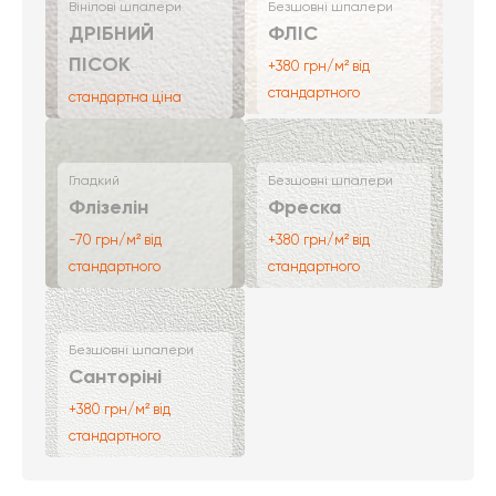
Вінілові шпалери
Безшовні шпалери
ДРІБНИЙ
ФЛІС
ПІСОК
+380 грн/м² від
стандартного
стандартна ціна
Гладкий
Безшовні шпалери
Флізелін
Фреска
-70 грн/м² від
+380 грн/м² від
стандартного
стандартного
Безшовні шпалери
Санторіні
+380 грн/м² від
стандартного