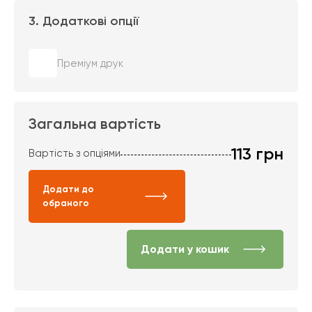
3. Додаткові опції
Преміум друк
Загальна вартість
113
грн
Вартість з опціями
Додати до
обраного
Додати у кошик