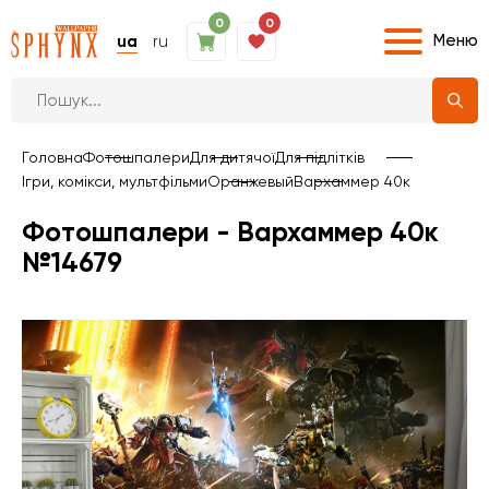
0
0
Меню
ua
ru
Головна
Фотошпалери
Для дитячої
Для підлітків
Ігри, комікси, мультфільми
Оранжевый
Вархаммер 40к
Фотошпалери - Вархаммер 40к
№14679