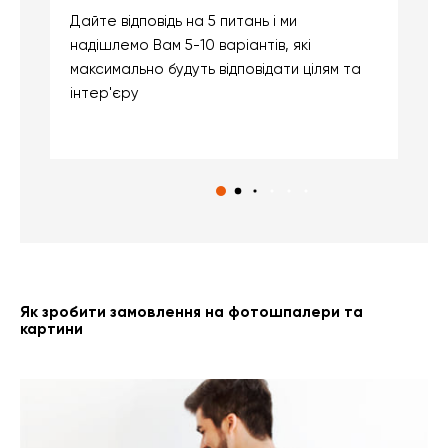
Дайте відповідь на 5 питань і ми
В
надішлемо Вам 5-10 варіантів, які
д
максимально будуть відповідати цілям та
б
інтер'єру
о
с
Як зробити замовлення на фотошпалери та
картини