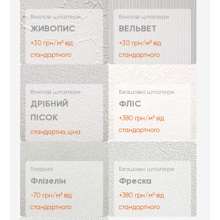
Вінілові шпалери
Вінілові шпалери
ЖИВОПИС
ВЕЛЬВЕТ
+30 грн/м² від
+30 грн/м² від
стандартного
стандартного
Вінілові шпалери
Безшовні шпалери
ДРІБНИЙ
ФЛІС
ПІСОК
+380 грн/м² від
стандартного
стандартна ціна
Гладкий
Безшовні шпалери
Флізелін
Фреска
-70 грн/м² від
+380 грн/м² від
стандартного
стандартного