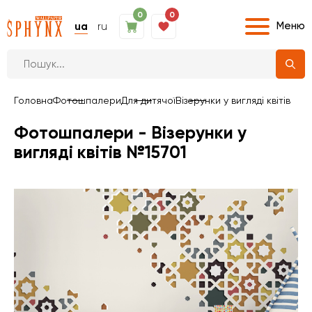
0
0
Меню
ua
ru
Головна
Фотошпалери
Для дитячої
Візерунки у вигляді квітів
Фотошпалери - Візерунки у
вигляді квітів №15701