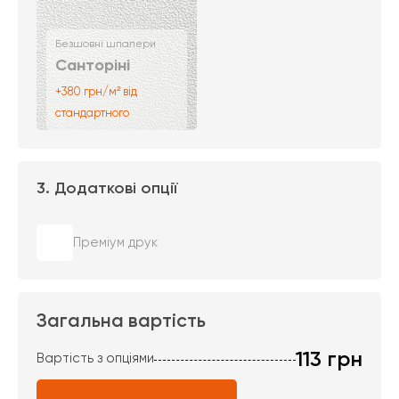
Безшовні шпалери
Санторіні
+380 грн/м² від
стандартного
3. Додаткові опції
Преміум друк
Загальна вартість
113
грн
Вартість з опціями