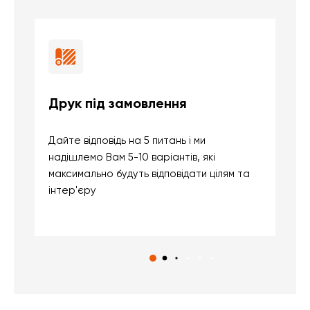
Друк під замовлення
Б
Дайте відповідь на 5 питань і ми
В
надішлемо Вам 5-10 варіантів, які
д
максимально будуть відповідати цілям та
б
інтер'єру
о
с