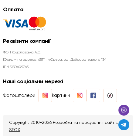
Оплата
Реквізити компанії
ФОП Коцоловська А.С.
Юридична aдреса: 65111, м.Одеса, вул.Добровольського 134
ІПН 3130609765
Наші соціальни мережі
Фотошпалери
Картини
Copyright 2010-2026 Розробка та просування сайтів
SEOX