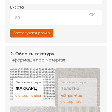
Висота
СМ
Застосувати розмір
2. Оберіть текстуру
Інформація про матеріал
Вінілові шпалери
Вінілові шпалери
ЖАККАРД
Полотно
стандартна ціна
+60 грн/м² від
стандартного