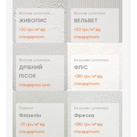
Вінілові шпалери
Вінілові шпалери
ЖИВОПИС
ВЕЛЬВЕТ
+30 грн/м² від
+30 грн/м² від
стандартного
стандартного
Вінілові шпалери
Безшовні шпалери
ДРІБНИЙ
ФЛІС
ПІСОК
+380 грн/м² від
стандартного
стандартна ціна
Гладкий
Безшовні шпалери
Флізелін
Фреска
-70 грн/м² від
+380 грн/м² від
стандартного
стандартного