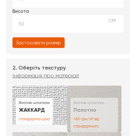
Висота
СМ
Застосувати розмір
2. Оберіть текстуру
Інформація про матеріал
Вінілові шпалери
Вінілові шпалери
ЖАККАРД
Полотно
стандартна ціна
+60 грн/м² від
стандартного