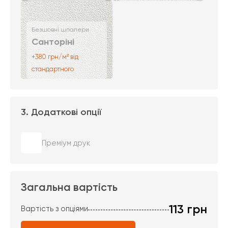
Безшовні шпалери
Санторіні
+380 грн/м² від
стандартного
3. Додаткові опції
Преміум друк
Загальна вартість
113
грн
Вартість з опціями