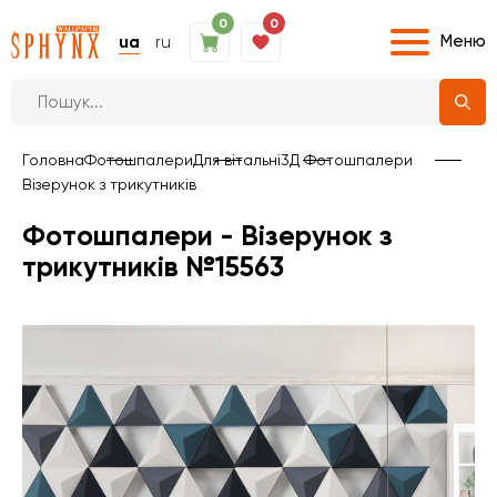
0
0
Меню
ua
ru
Головна
Фотошпалери
Для вітальні
3Д Фотошпалери
Візерунок з трикутників
Фотошпалери - Візерунок з
трикутників №15563