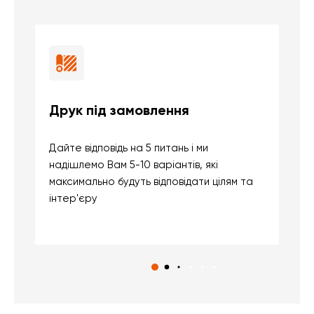
Друк під замовлення
Б
Дайте відповідь на 5 питань і ми
В
надішлемо Вам 5-10 варіантів, які
д
максимально будуть відповідати цілям та
б
інтер'єру
о
с