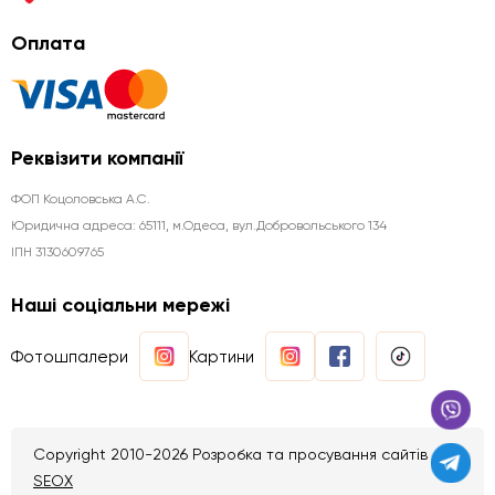
Оплата
Реквізити компанії
ФОП Коцоловська А.С.
Юридична aдреса: 65111, м.Одеса, вул.Добровольського 134
ІПН 3130609765
Наші соціальни мережі
Фотошпалери
Картини
Copyright 2010-2026 Розробка та просування сайтів
SEOX