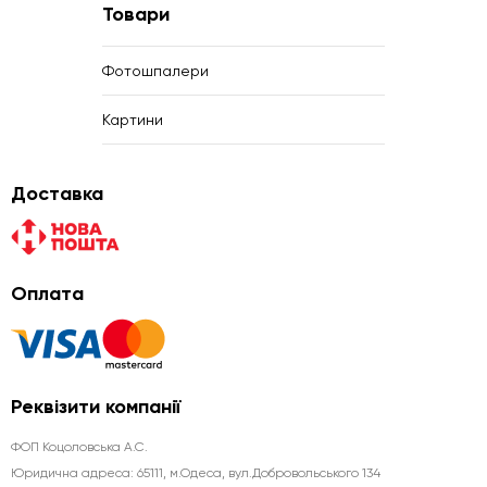
Товари
Фотошпалери
Картини
Доставка
Оплата
Реквізити компанії
ФОП Коцоловська А.С.
Юридична aдреса: 65111, м.Одеса, вул.Добровольського 134