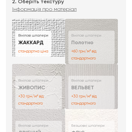
2. Оберіть текстуру
Інформація про матеріал
Вінілові шпалери
Вінілові шпалери
ЖАККАРД
Полотно
стандартна ціна
+60 грн/м² від
стандартного
Вінілові шпалери
Вінілові шпалери
ЖИВОПИС
ВЕЛЬВЕТ
+30 грн/м² від
+30 грн/м² від
стандартного
стандартного
Вінілові шпалери
Безшовні шпалери