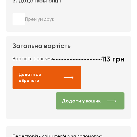
3. Додаткові опції
Преміум друк
Загальна вартість
113
грн
Вартість з опціями
Додати до
обраного
Додати у кошик
Перетворіть свій інтер’єр за допомогою