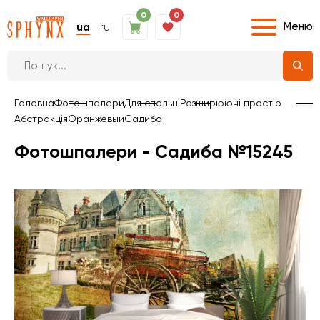
0
0
Меню
ua
ru
Головна
Фотошпалери
Для спальні
Розширюючі простір
Абстракція
Оранжевый
Садиба
Фотошпалери - Садиба №15245