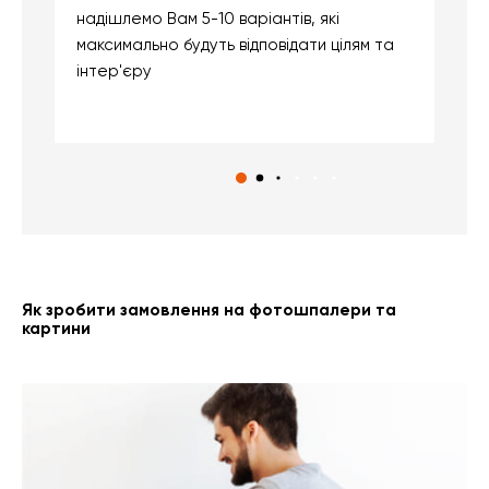
надішлемо Вам 5-10 варіантів, які
д
максимально будуть відповідати цілям та
б
інтер'єру
о
с
Як зробити замовлення на фотошпалери та
картини