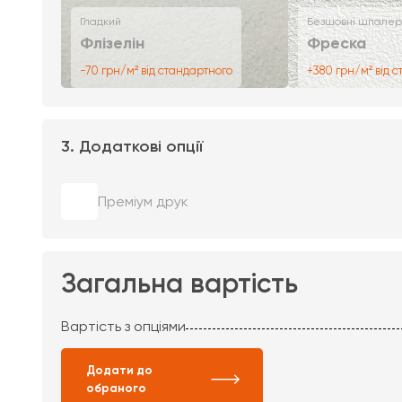
Гладкий
Безшовні шпалер
Флізелін
Фреска
-70 грн/м² від стандартного
+380 грн/м² від 
3. Додаткові опції
Преміум друк
Загальна вартість
Вартість з опціями
Додати до
обраного