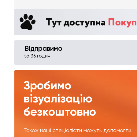
Відправимо
за 36 годин
Зробимо
візуалізацію
безкоштовно
Також наші спеціалісти можуть допомогти