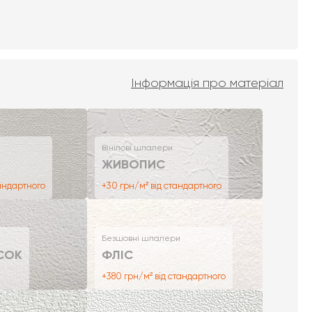
Інформація про матеріал
Вінілові шпалери
ЖИВОПИС
тандартного
+30 грн/м² від стандартного
Безшовні шпалери
СОК
ФЛІС
+380 грн/м² від стандартного