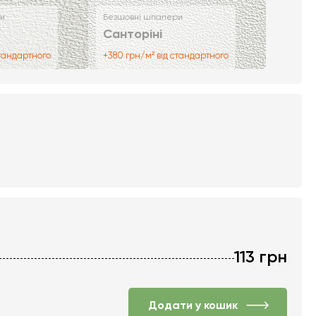
и
Безшовні шпалери
Санторіні
стандартного
+380 грн/м² від стандартного
113
грн
Додати у кошик