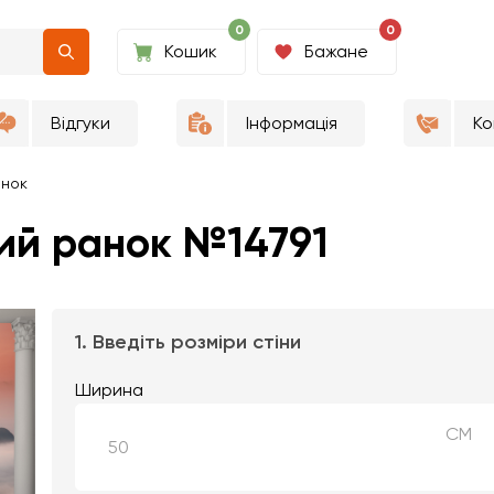
0
0
Кошик
Бажане
Відгуки
Інформація
Ко
анок
ий ранок №14791
1. Введіть розміри стіни
Ширина
СМ