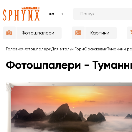
ua
ru
Фотошпалери
Картини
Головна
Фотошпалери
Для вітальні
Гори
Оранжевый
Туманний р
Фотошпалери - Туманн