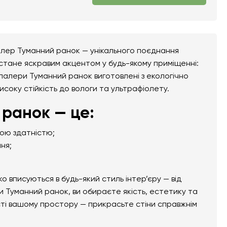
алер Туманний ранок — унікального поєднання
 стане яскравим акцентом у будь-якому приміщенні:
тошпалери Туманний ранок виготовлені з екологічно
високу стійкість до вологи та ультрафіолету.
ранок — це:
ною здатністю;
ня;
вписуються в будь-який стиль інтер’єру — від
 Туманний ранок, ви обираєте якість, естетику та
сті вашому простору — прикрасьте стіни справжнім