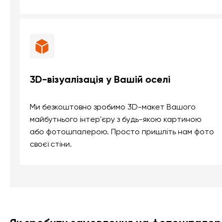
3D-візуалізація у Вашій оселі
Ми безкоштовно зробимо 3D-макет Вашого
майбутнього інтер'єру з будь-якою картиною
або фотошпалерою. Просто пришліть нам фото
своєї стіни.