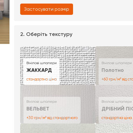
Застосувати розмір
2. Оберіть текстуру
Вінілові шпалери
Вінілові шпалери
ЖАККАРД
Полотно
стандартна ціна
+60 грн/м² від с
Вінілові шпалери
Вінілові шпалери
ВЕЛЬВЕТ
ДРІБНИЙ ПІ
+30 грн/м² від стандартного
стандартна ціна