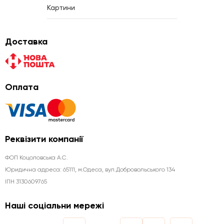
Картини
Доставка
Оплата
Реквізити компанії
ФОП Коцоловська А.С.
Юридична aдреса: 65111, м.Одеса, вул.Добровольського 134
ІПН 3130609765
Наші соціальни мережі