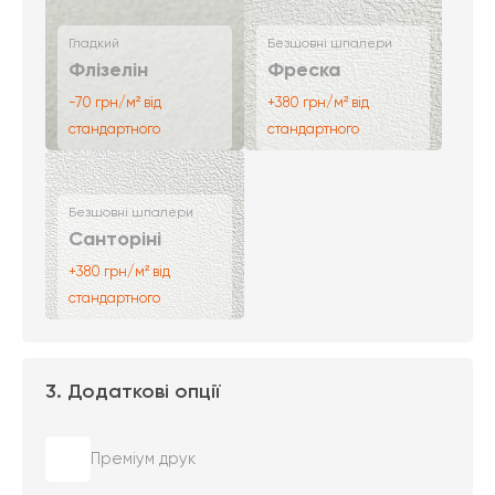
Гладкий
Безшовні шпалери
Флізелін
Фреска
-70 грн/м² від
+380 грн/м² від
стандартного
стандартного
Безшовні шпалери
Санторіні
+380 грн/м² від
стандартного
3. Додаткові опції
Преміум друк