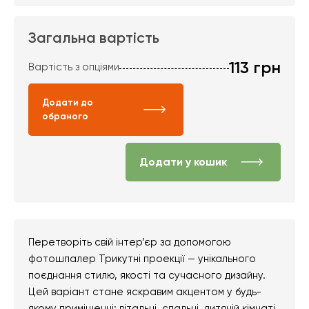
Загальна вартість
113
грн
Вартість з опціями
Додати до
обраного
Додати у кошик
Перетворіть свій інтер’єр за допомогою
фотошпалер Трикутні проекції — унікального
поєднання стилю, якості та сучасного дизайну.
Цей варіант стане яскравим акцентом у будь-
якому приміщенні: вітальні, спальні, дитячій кімнаті