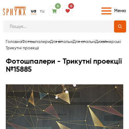
0
0
Меню
ua
ru
Головна
Фотошпалери
Для вітальні
Для спальні
Дизайнерські
Трикутні проекції
Фотошпалери - Трикутні проекції
№15885