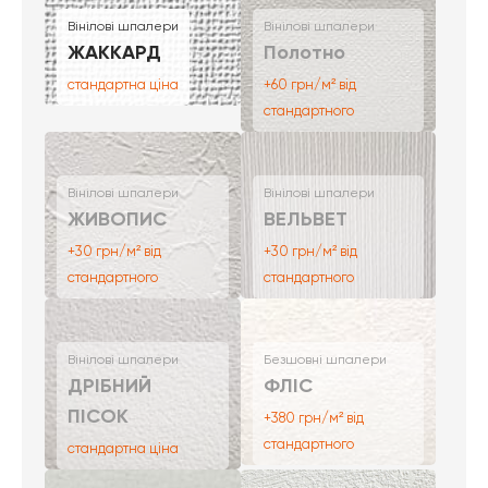
Вінілові шпалери
Вінілові шпалери
ЖАККАРД
Полотно
стандартна ціна
+60 грн/м² від
стандартного
Вінілові шпалери
Вінілові шпалери
ЖИВОПИС
ВЕЛЬВЕТ
+30 грн/м² від
+30 грн/м² від
стандартного
стандартного
Вінілові шпалери
Безшовні шпалери
ДРІБНИЙ
ФЛІС
ПІСОК
+380 грн/м² від
стандартного
стандартна ціна