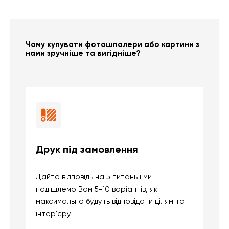
Чому купувати фотошпалери або картини з
нами зручніше та вигідніше?
Друк під замовлення
Б
Дайте відповідь на 5 питань і ми
В
надішлемо Вам 5-10 варіантів, які
д
максимально будуть відповідати цілям та
б
інтер'єру
о
с