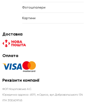
Фотошпалери
Картини
Доставка
Оплата
Реквізити компанії
ФОП Коцоловська А.С.
Юридична aдреса: 65111, м.Одеса, вул.Добровольського 134
ІПН 3130609765