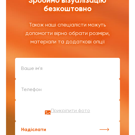
Зробимо візуалізацію
безкоштовно
Також наші спеціалісти можуть
допомогти вірно обрати розміри,
матеріали та додаткові опції
Прикріпити фото
Надіслати