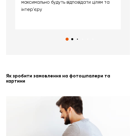
максимально будуть відповідати цілям та
б
інтер'єру
о
с
Як зробити замовлення на фотошпалери та
картини