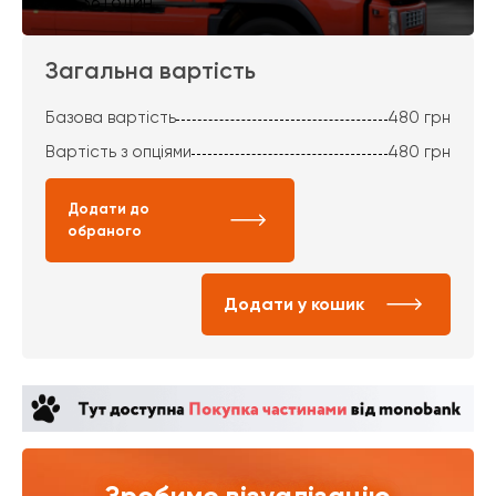
за 36 годин
Загальна вартість
Базова вартість
480
грн
Вартість з опціями
480
грн
Додати до
обраного
Додати у кошик