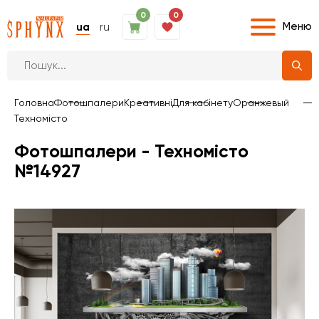
0
0
Меню
ua
ru
Головна
Фотошпалери
Креативні
Для кабінету
Оранжевый
Техномісто
Фотошпалери - Техномісто
№14927