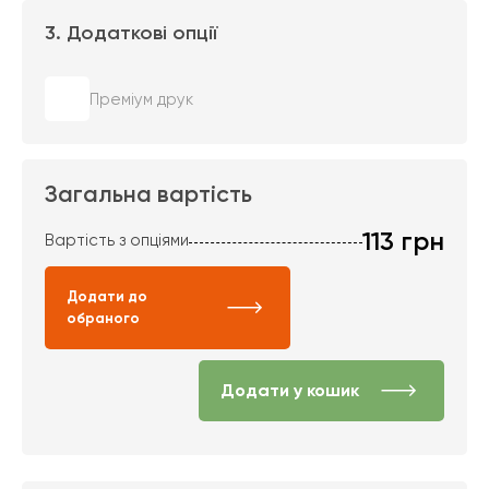
3. Додаткові опції
Преміум друк
Загальна вартість
113
грн
Вартість з опціями
Додати до
обраного
Додати у кошик