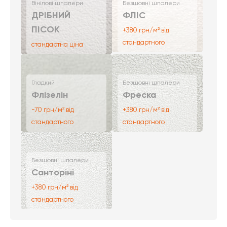
Вінілові шпалери
Безшовні шпалери
ДРІБНИЙ
ФЛІС
ПІСОК
+380 грн/м² від
стандартного
стандартна ціна
Гладкий
Безшовні шпалери
Флізелін
Фреска
-70 грн/м² від
+380 грн/м² від
стандартного
стандартного
Безшовні шпалери
Санторіні
+380 грн/м² від
стандартного