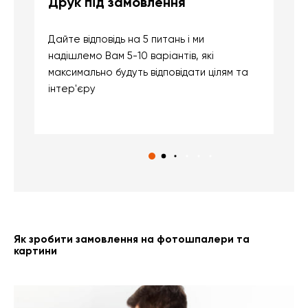
Друк під замовлення
Б
Дайте відповідь на 5 питань і ми
В
надішлемо Вам 5-10 варіантів, які
д
максимально будуть відповідати цілям та
б
інтер'єру
о
с
Як зробити замовлення на фотошпалери та
картини