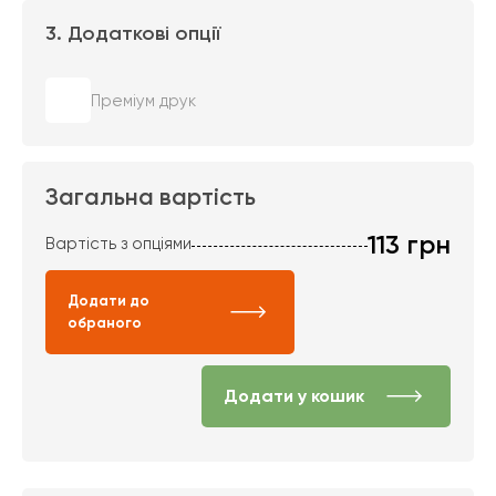
3. Додаткові опції
Преміум друк
Загальна вартість
113
грн
Вартість з опціями
Додати до
обраного
Додати у кошик