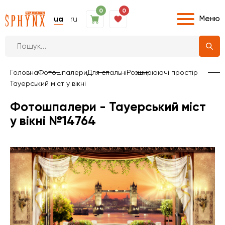
0
0
Меню
ua
ru
Головна
Фотошпалери
Для спальні
Розширюючі простір
Тауерський міст у вікні
Фотошпалери - Тауерський міст
у вікні №14764