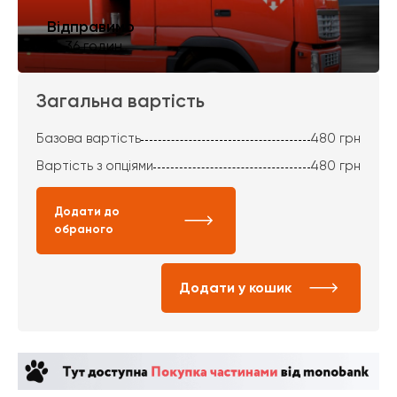
Відправимо
за 36 годин
Загальна вартість
Базова вартість
480
грн
Вартість з опціями
480
грн
Додати до
обраного
Додати у кошик