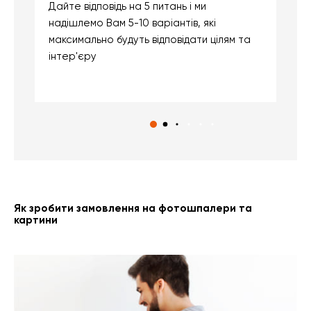
Дайте відповідь на 5 питань і ми
В
надішлемо Вам 5-10 варіантів, які
д
максимально будуть відповідати цілям та
б
інтер'єру
о
с
Як зробити замовлення на фотошпалери та
картини