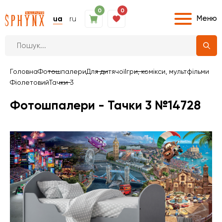
0
0
Меню
ua
ru
Головна
Фотошпалери
Для дитячої
Ігри, комікси, мультфільми
Фіолетовий
Тачки 3
Фотошпалери - Тачки 3 №14728