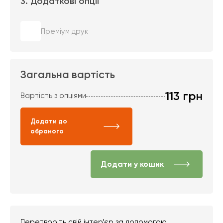
3. Додаткові опції
Преміум друк
Загальна вартість
113
грн
Вартість з опціями
Додати до
обраного
Додати у кошик
Перетворіть свій інтер’єр за допомогою