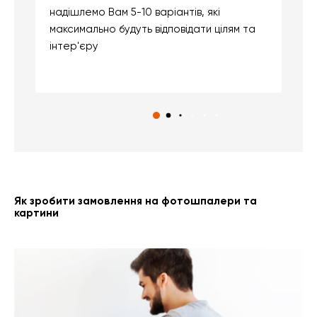
надішлемо Вам 5-10 варіантів, які
д
максимально будуть відповідати цілям та
б
інтер'єру
о
с
Як зробити замовлення на фотошпалери та
картини