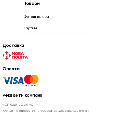
Товари
Фотошпалери
Картини
Доставка
Оплата
Реквізити компанії
ФОП Коцоловська А.С.
Юридична aдреса: 65111, м.Одеса, вул.Добровольського 134