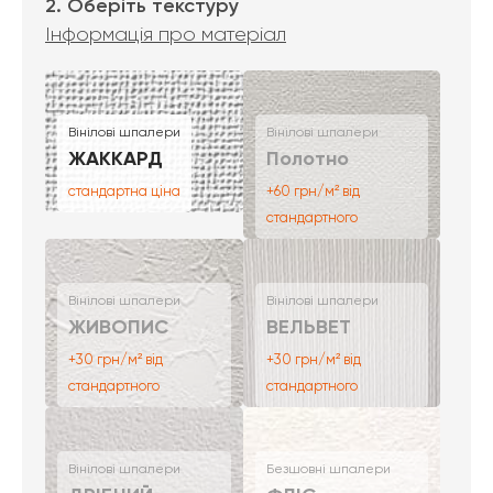
2. Оберіть текстуру
Інформація про матеріал
Вінілові шпалери
Вінілові шпалери
ЖАККАРД
Полотно
стандартна ціна
+60 грн/м² від
стандартного
Вінілові шпалери
Вінілові шпалери
ЖИВОПИС
ВЕЛЬВЕТ
+30 грн/м² від
+30 грн/м² від
стандартного
стандартного
Вінілові шпалери
Безшовні шпалери