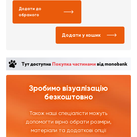
Додати до
обраного
Додати у кошик
Зробимо візуалізацію
безкоштовно
Також наші спеціалісти можуть
допомогти вірно обрати розміри,
матеріали та додаткові опції