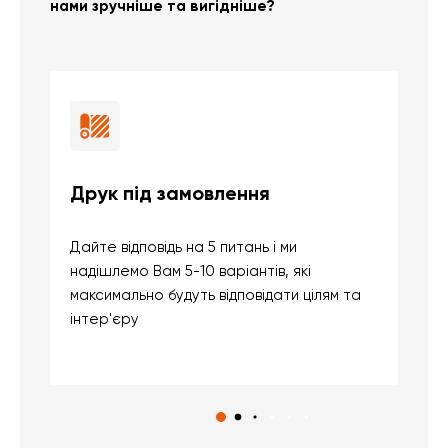
нами зручніше та вигідніше?
Друк під замовлення
Б
Дайте відповідь на 5 питань і ми
В
надішлемо Вам 5-10 варіантів, які
д
максимально будуть відповідати цілям та
б
інтер'єру
о
с