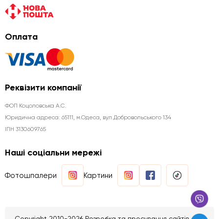
Оплата
Реквізити компанії
ФОП Коцоловська А.С.
Юридична aдреса: 65111, м.Одеса, вул.Добровольського 134
ІПН 3130609765
Наші соціальни мережі
Фотошпалери
Картини
Copyright 2010-2026 Розробка та просування сайтів