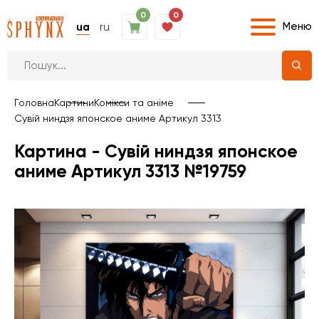
0
0
Меню
ua
ru
Головна
Картини
Комікси та аніме
Сувій ниндзя японское аниме Артикул 3313
Картина - Сувій ниндзя японское
аниме Артикул 3313 №19759