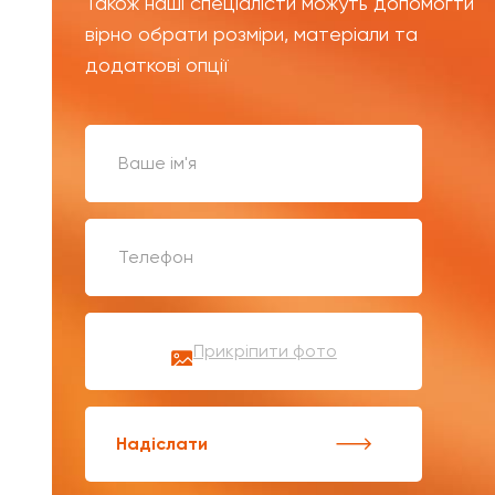
Також наші спеціалісти можуть допомогти
вірно обрати розміри, матеріали та
додаткові опції
Прикріпити фото
Надіслати