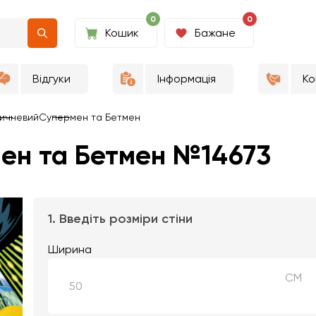
0
0
Кошик
Бажане
Відгуки
Інформація
Ко
ичневий
Супермен та Бетмен
ен та Бетмен №14673
1. Введіть розміри стіни
Ширина
СМ