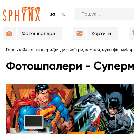
ua
ru
Фотошпалери
Картини
Головна
Фотошпалери
Для дитячої
Ігри, комікси, мультфільми
Кор
Фотошпалери - Суперм