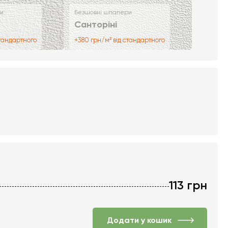
и
Безшовні шпалери
Санторіні
стандартного
+380 грн/м² від стандартного
113
грн
Додати у кошик