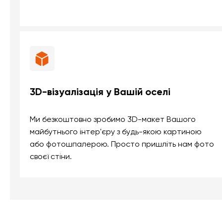
3D-візуалізація у Вашій оселі
Ми безкоштовно зробимо 3D-макет Вашого
майбутнього інтер'єру з будь-якою картиною
або фотошпалерою. Просто пришліть нам фото
своєї стіни.