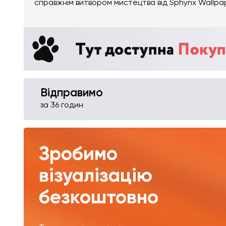
справжнім витвором мистецтва від Sphynx Wallpa
Відправимо
за 36 годин
Зробимо
візуалізацію
безкоштовно