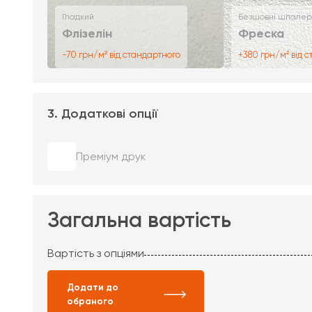
Гладкий
Безшовні шпалер
Флізелін
Фреска
-70 грн/м² від стандартного
+380 грн/м² від 
3. Додаткові опції
Преміум друк
Загальна вартість
Вартість з опціями
Додати до
обраного