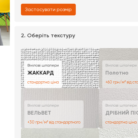
Застосувати розмір
2. Оберіть текстуру
Вінілові шпалери
Вінілові шпалери
ЖАККАРД
Полотно
стандартна ціна
+60 грн/м² від с
Вінілові шпалери
Вінілові шпалери
ВЕЛЬВЕТ
ДРІБНИЙ ПІ
+30 грн/м² від стандартного
стандартна ціна