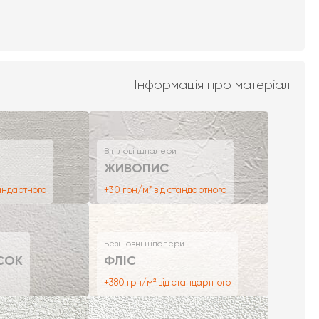
Інформація про матеріал
Вінілові шпалери
ЖИВОПИС
тандартного
+30 грн/м² від стандартного
Безшовні шпалери
СОК
ФЛІС
+380 грн/м² від стандартного