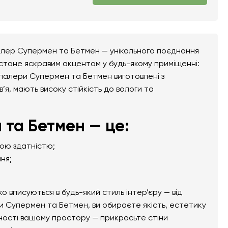
алер Супермен та Бетмен — унікального поєднання
 стане яскравим акцентом у будь-якому приміщенні:
тошпалери Супермен та Бетмен виготовлені з
в’я, мають високу стійкість до вологи та
та Бетмен — це:
ною здатністю;
ня;
вписуються в будь-який стиль інтер’єру — від
и Супермен та Бетмен, ви обираєте якість, естетику
ьності вашому простору — прикрасьте стіни