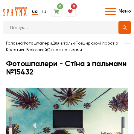
0
0
Меню
ua
ru
Головна
Фотошпалери
Для вітальні
Розширюючі простір
Креативні
Бірюзовий
Стіна з пальмами
Фотошпалери - Стіна з пальмами
№15432