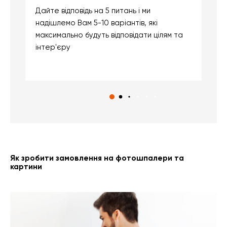
Дайте відповідь на 5 питань і ми
В
надішлемо Вам 5-10 варіантів, які
д
максимально будуть відповідати цілям та
б
інтер'єру
о
с
Як зробити замовлення на фотошпалери та
картини