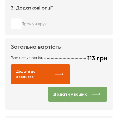
3. Додаткові опції
Преміум друк
Загальна вартість
113
грн
Вартість з опціями
Додати до
обраного
Додати у кошик