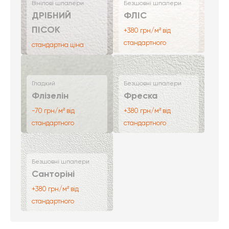
Вінілові шпалери
Безшовні шпалери
ДРІБНИЙ
ФЛІС
ПІСОК
+380 грн/м² від
стандартного
стандартна ціна
Гладкий
Безшовні шпалери
Флізелін
Фреска
-70 грн/м² від
+380 грн/м² від
стандартного
стандартного
Безшовні шпалери
Санторіні
+380 грн/м² від
стандартного