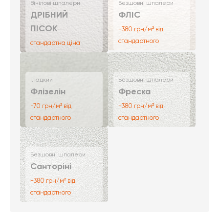
Вінілові шпалери
Безшовні шпалери
ДРІБНИЙ
ФЛІС
ПІСОК
+380 грн/м² від
стандартного
стандартна ціна
Гладкий
Безшовні шпалери
Флізелін
Фреска
-70 грн/м² від
+380 грн/м² від
стандартного
стандартного
Безшовні шпалери
Санторіні
+380 грн/м² від
стандартного