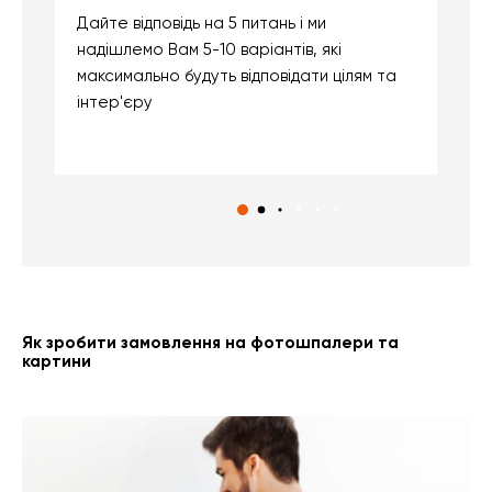
Дайте відповідь на 5 питань і ми
В
надішлемо Вам 5-10 варіантів, які
д
максимально будуть відповідати цілям та
б
інтер'єру
о
с
Як зробити замовлення на фотошпалери та
картини