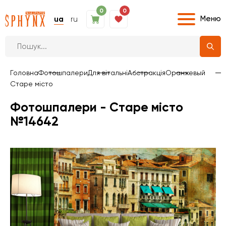
0
0
Меню
ua
ru
Головна
Фотошпалери
Для вітальні
Абстракція
Оранжевый
Старе місто
Фотошпалери - Старе місто
№14642