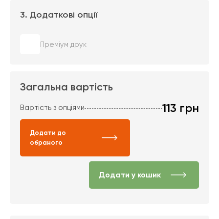
3. Додаткові опції
Преміум друк
Загальна вартість
113
грн
Вартість з опціями
Додати до
обраного
Додати у кошик