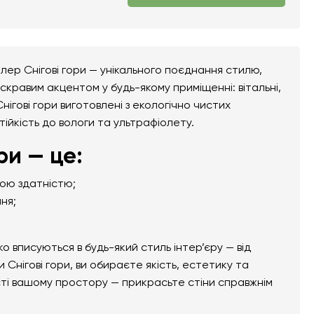
лер Снігові гори — унікального поєднання стилю,
скравим акцентом у будь-якому приміщенні: вітальні,
нігові гори виготовлені з екологічно чистих
тійкість до вологи та ультрафіолету.
ри — це:
ною здатністю;
ня;
вписуються в будь-який стиль інтер’єру — від
Снігові гори, ви обираєте якість, естетику та
сті вашому простору — прикрасьте стіни справжнім