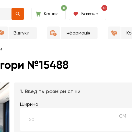
0
0
Кошик
Бажане
Відгуки
Інформація
Ко
ри
 гори №15488
1. Введіть розміри стіни
Ширина
СМ