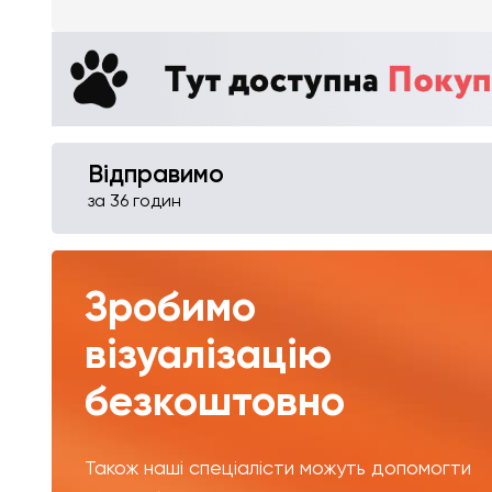
Відправимо
за 36 годин
Зробимо
візуалізацію
безкоштовно
Також наші спеціалісти можуть допомогти