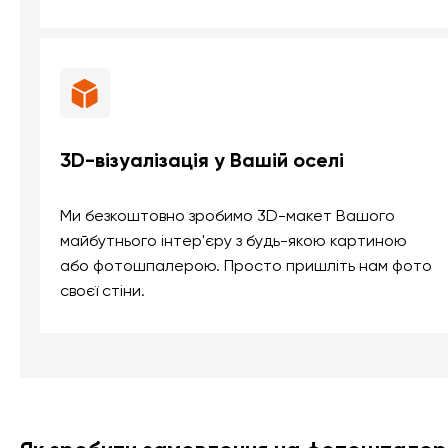
3D-візуалізація у Вашій оселі
Ми безкоштовно зробимо 3D-макет Вашого
майбутнього інтер'єру з будь-якою картиною
або фотошпалерою. Просто пришліть нам фото
своєї стіни.