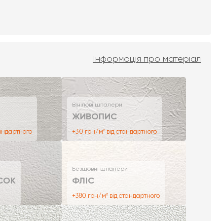
Інформація про матеріал
Вінілові шпалери
ЖИВОПИС
тандартного
+30 грн/м² від стандартного
Безшовні шпалери
СОК
ФЛІС
+380 грн/м² від стандартного