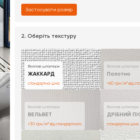
Застосувати розмір
2. Оберіть текстуру
Вінілові шпалери
Вінілові шпалери
ЖАККАРД
Полотно
стандартна ціна
+60 грн/м² від с
Вінілові шпалери
Вінілові шпалери
ВЕЛЬВЕТ
ДРІБНИЙ ПІ
+30 грн/м² від стандартного
стандартна ціна