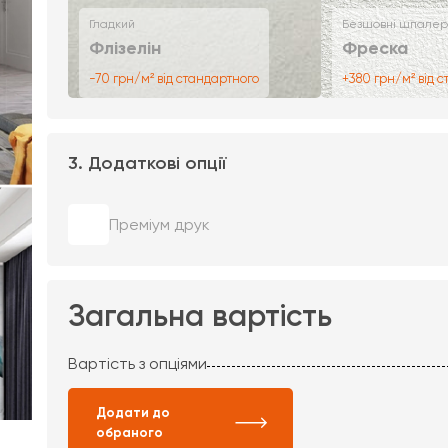
Гладкий
Безшовні шпалер
Флізелін
Фреска
-70 грн/м² від стандартного
+380 грн/м² від 
3. Додаткові опції
Преміум друк
Загальна вартість
Вартість з опціями
Додати до
обраного