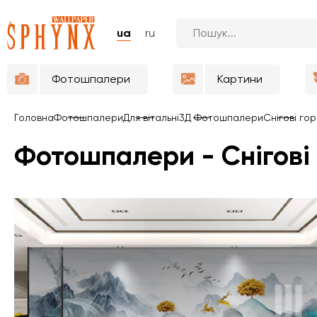
ua
ru
Фотошпалери
Картини
Головна
Фотошпалери
Для вітальні
3Д Фотошпалери
Снігові го
Фотошпалери - Снігові