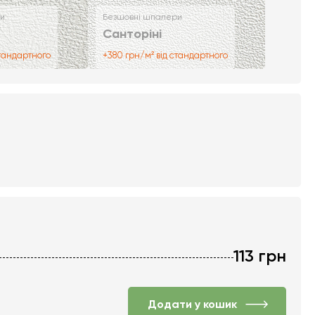
и
Безшовні шпалери
Санторіні
стандартного
+380 грн/м² від стандартного
113
грн
Додати у кошик