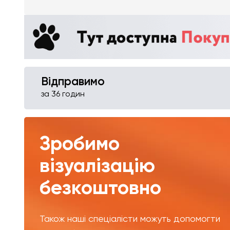
Відправимо
за 36 годин
Зробимо
візуалізацію
безкоштовно
Також наші спеціалісти можуть допомогти