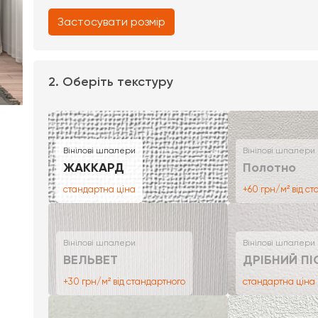
Застосувати розмір
2. Оберіть текстуру
Вінілові шпалери
Вінілові шпалери
ЖАККАРД
Полотно
стандартна ціна
+60 грн/м² від с
Вінілові шпалери
Вінілові шпалери
ВЕЛЬВЕТ
ДРІБНИЙ ПІ
+30 грн/м² від стандартного
стандартна ціна