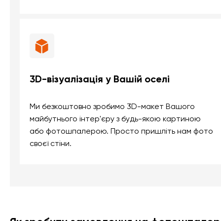
3D-візуалізація у Вашій оселі
Ми безкоштовно зробимо 3D-макет Вашого
майбутнього інтер'єру з будь-якою картиною
або фотошпалерою. Просто пришліть нам фото
своєї стіни.