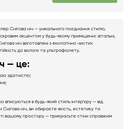
лер Снігова ніч — унікального поєднання стилю,
скравим акцентом у будь-якому приміщенні: вітальні,
нігова ніч виготовлені з екологічно чистих
тійкість до вологи та ультрафіолету.
ч — це:
ною здатністю;
ня;
вписуються в будь-який стиль інтер’єру — від
Снігова ніч, ви обираєте якість, естетику та
сті вашому простору — прикрасьте стіни справжнім