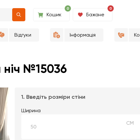
0
0
Кошик
Бажане
Відгуки
Інформація
Ко
 ніч №15036
1. Введіть розміри стіни
Ширина
СМ