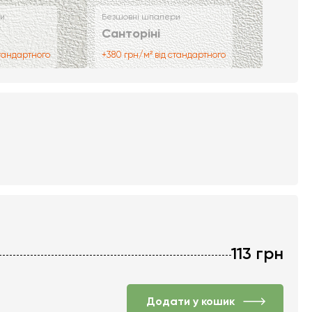
и
Безшовні шпалери
Санторіні
стандартного
+380 грн/м² від стандартного
113
грн
Додати у кошик