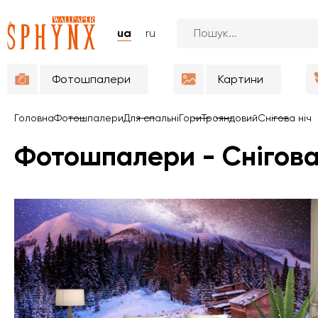
ua
ru
Фотошпалери
Картини
Головна
Фотошпалери
Для спальні
Гори
Трояндовий
Снігова ніч
Фотошпалери - Снігова