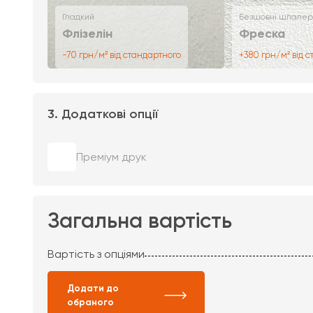
Гладкий
Безшовні шпалер
Флізелін
Фреска
-70 грн/м² від стандартного
+380 грн/м² від 
3. Додаткові опції
Преміум друк
Загальна вартість
Вартість з опціями
Додати до
обраного