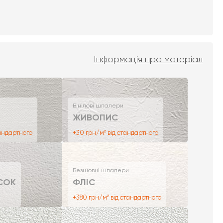
Інформація про матеріал
Вінілові шпалери
ЖИВОПИС
тандартного
+30 грн/м² від стандартного
Безшовні шпалери
СОК
ФЛІС
+380 грн/м² від стандартного